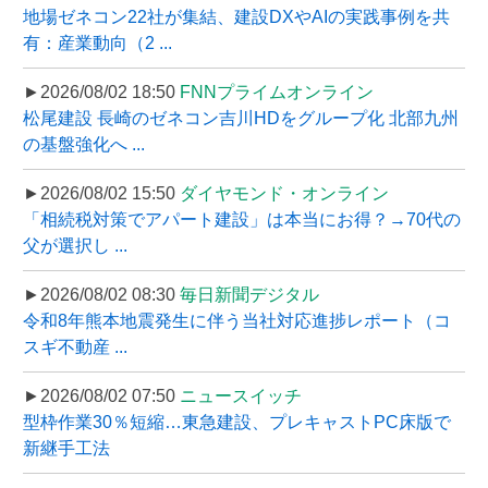
地場ゼネコン22社が集結、建設DXやAIの実践事例を共
有：産業動向（2 ...
►2026/08/02 18:50
FNNプライムオンライン
松尾建設 長崎のゼネコン吉川HDをグループ化 北部九州
の基盤強化へ ...
►2026/08/02 15:50
ダイヤモンド・オンライン
「相続税対策でアパート建設」は本当にお得？→70代の
父が選択し ...
►2026/08/02 08:30
毎日新聞デジタル
令和8年熊本地震発生に伴う当社対応進捗レポート（コ
スギ不動産 ...
►2026/08/02 07:50
ニュースイッチ
型枠作業30％短縮…東急建設、プレキャストPC床版で
新継手工法