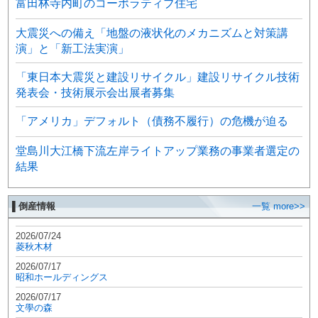
富田林寺内町のコーポラティブ住宅
大震災への備え「地盤の液状化のメカニズムと対策講
演」と「新工法実演」
「東日本大震災と建設リサイクル」建設リサイクル技術
発表会・技術展示会出展者募集
「アメリカ」デフォルト（債務不履行）の危機が迫る
堂島川大江橋下流左岸ライトアップ業務の事業者選定の
結果
▌倒産情報
一覧 more>>
2026/07/24
菱秋木材
2026/07/17
昭和ホールディングス
2026/07/17
文學の森