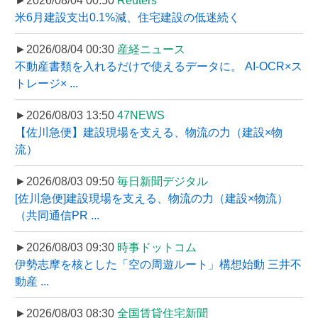
►2026/08/04 00:50
Reuters
米6月建設支出0.1%減、住宅建設の低迷続く
►2026/08/04 00:30
産経ニュース
不動産書類を入れるだけで使えるデータに。 AI-OCR×ス
トレージ× ...
►2026/08/03 13:50
47NEWS
【佐川急便】建設現場を支える、物流の力（建設×物
流）
►2026/08/03 09:50
毎日新聞デジタル
[佐川急便]建設現場を支える、物流の力（建設×物流）
（共同通信PR ...
►2026/08/03 09:30
時事ドットコム
伊勢志摩を核とした「空の周遊ルート」構想始動 三井不
動産 ...
►2026/08/03 08:30
全国賃貸住宅新聞