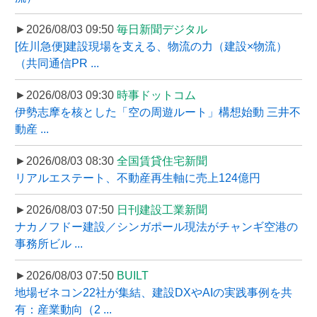
►2026/08/03 09:50
毎日新聞デジタル
[佐川急便]建設現場を支える、物流の力（建設×物流）
（共同通信PR ...
►2026/08/03 09:30
時事ドットコム
伊勢志摩を核とした「空の周遊ルート」構想始動 三井不
動産 ...
►2026/08/03 08:30
全国賃貸住宅新聞
リアルエステート、不動産再生軸に売上124億円
►2026/08/03 07:50
日刊建設工業新聞
ナカノフドー建設／シンガポール現法がチャンギ空港の
事務所ビル ...
►2026/08/03 07:50
BUILT
地場ゼネコン22社が集結、建設DXやAIの実践事例を共
有：産業動向（2 ...