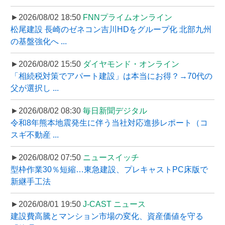
►2026/08/02 18:50
FNNプライムオンライン
松尾建設 長崎のゼネコン吉川HDをグループ化 北部九州
の基盤強化へ ...
►2026/08/02 15:50
ダイヤモンド・オンライン
「相続税対策でアパート建設」は本当にお得？→70代の
父が選択し ...
►2026/08/02 08:30
毎日新聞デジタル
令和8年熊本地震発生に伴う当社対応進捗レポート（コ
スギ不動産 ...
►2026/08/02 07:50
ニュースイッチ
型枠作業30％短縮…東急建設、プレキャストPC床版で
新継手工法
►2026/08/01 19:50
J-CAST ニュース
建設費高騰とマンション市場の変化、資産価値を守る