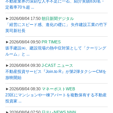
不動産業界の深刻な人手不足に一石、紹介実績830名・
定着率70％超 ...
►2026/08/04 17:50
朝日新聞デジタル
「経営にスピード感、進化の礎に」 矢作建設工業の竹下
英司新社長
►2026/08/04 09:50
PR TIMES
坂手建設㈱、建設現場の熱中症対策として「クーリング
ルーム」と ...
►2026/08/04 09:30
J-CAST ニュース
不動産投資サービス『Join.to R』が第2弾タクシーCMを
放映開始
►2026/08/04 08:30
マネーポストWEB
23区にマンションや一棟アパートを複数保有する不動産
投資家 ...
►2026/08/04 07:50
日テレNEWS NNN