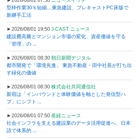
►2026/08/02 07:50
ニュースイッチ
型枠作業30％短縮…東急建設、プレキャストPC床版で
新継手工法
►2026/08/01 19:50
J-CAST ニュース
建設費高騰とマンション市場の変化、資産価値を守る
「管理」の ...
►2026/08/01 08:30
朝日新聞デジタル
都市開発で「環境先進」 東急不動産・田中社長が打ち出
す緑化の価値
►2026/08/01 08:30
株式会社共同通信社
新宿は「インバウンドと体験価値を軸とした発信型ハ
ブ」にシフト ...
►2026/08/01 07:50
産経ニュース
社会インフラを支える建設業のデータ活用促進へ、日本
語で体系的 ...