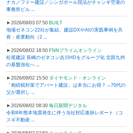
ナカノフドー建設／シンガポール現法がチャンギ空港の
事務所ビル ...
►2026/08/03 07:50
BUILT
地場ゼネコン22社が集結、建設DXやAIの実践事例を共
有：産業動向（2 ...
►2026/08/02 18:50
FNNプライムオンライン
松尾建設 長崎のゼネコン吉川HDをグループ化 北部九州
の基盤強化へ ...
►2026/08/02 15:50
ダイヤモンド・オンライン
「相続税対策でアパート建設」は本当にお得？→70代の
父が選択し ...
►2026/08/02 08:30
毎日新聞デジタル
令和8年熊本地震発生に伴う当社対応進捗レポート（コ
スギ不動産 ...