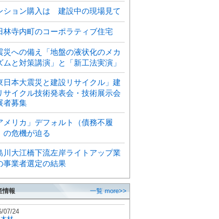
ンション購入は 建設中の現場見て
田林寺内町のコーポラティブ住宅
震災への備え「地盤の液状化のメカ
ズムと対策講演」と「新工法実演」
東日本大震災と建設リサイクル」建
リサイクル技術発表会・技術展示会
展者募集
アメリカ」デフォルト（債務不履
）の危機が迫る
島川大江橋下流左岸ライトアップ業
の事業者選定の結果
産情報
一覧 more>>
6/07/24
秋木材