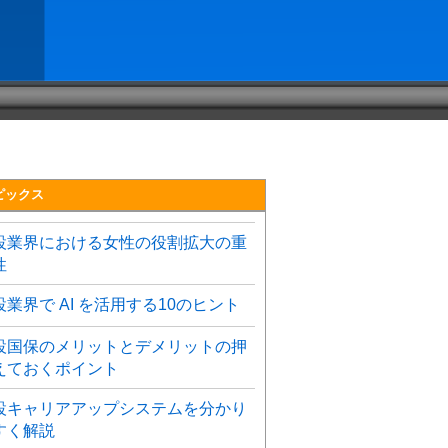
ピックス
設業界における女性の役割拡大の重
性
設業界で AI を活用する10のヒント
設国保のメリットとデメリットの押
えておくポイント
設キャリアアップシステムを分かり
すく解説