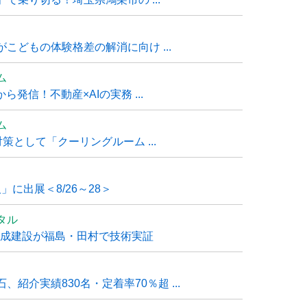
こどもの体験格差の解消に向け ...
ム
発信！不動産×AIの実務 ...
ム
策として「クーリングルーム ...
」に出展＜8/26～28＞
タル
大成建設が福島・田村で技術実証
紹介実績830名・定着率70％超 ...