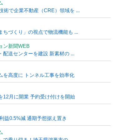
ム
技術で企業不動産（CRE）領域を ...
ちづくり」の視点で物流機能も ...
ョン新聞WEB
送センターを建設 新素材の ...
ムを高度に トンネル工事を効率化
12月に開業 予約受け付けを開始
利益0.5%減 通期予想据え置き
ム
で乗り切る！埼玉県鴻巣市の ...