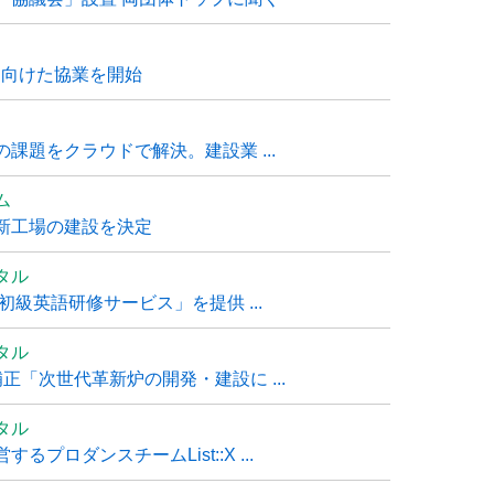
に向けた協業を開始
課題をクラウドで解決。建設業 ...
ム
新工場の建設を決定
タル
級英語研修サービス」を提供 ...
タル
「次世代革新炉の開発・建設に ...
タル
ロダンスチームList::X ...