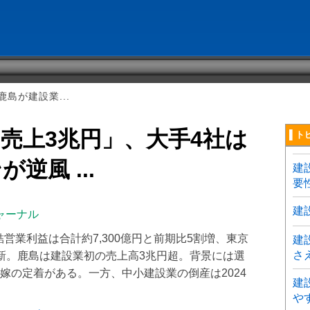
島が建設業...
売上3兆円」、大手4社は
▌ト
逆風 ...
建
要
建
ャーナル
結営業利益は合計約7,300億円と前期比5割増、東京
建
さ
新。鹿島は建設業初の売上高3兆円超。背景には選
嫁の定着がある。一方、中小建設業の倒産は2024
建
や