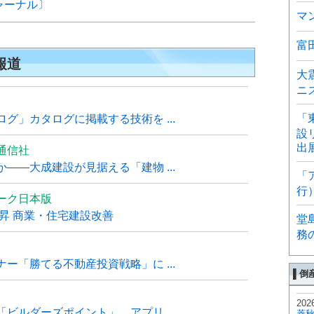
ャーナル〕
マ
富
報道
大
ニ
「
グ」カタログに掲載する技術を ...
設
出
通信社
――大成建設が見据える「建物 ...
「
行
ーク日本版
上昇 商業・住宅建設改善
堂
務
ー「勝てる不動産投資戦略」に ...
▌倒
202
ビルダーズポイント」、アプリ ...
菱