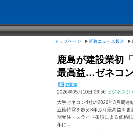
トップページ
▶
新着ニュース報道
▶鹿
鹿島が建設業初「
最高益…ゼネコンが
2026年05月10日 06:50
ビジネスジ
大手ゼネコン4社の2026年3月期連
五輪特需を超え8年ぶり最高益を更
別受注・スライド条項による価格転
年に ...