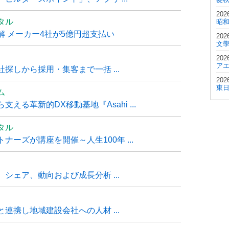
202
タル
昭
 メーカー4社が5億円超支払い
202
文
202
ア
探しから採用・集客まで一括 ...
202
東
ム
る革新的DX移動基地『Asahi ...
タル
ーズが講座を開催～人生100年 ...
シェア、動向および成長分析 ...
連携し地域建設会社への人材 ...