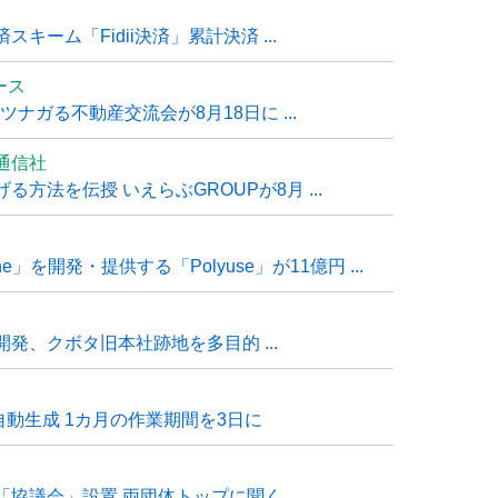
ーム「Fidii決済」累計決済 ...
ュース
ナガる不動産交流会が8月18日に ...
通信社
方法を伝授 いえらぶGROUPが8月 ...
e」を開発・提供する「Polyuse」が11億円 ...
発、クボタ旧本社跡地を多目的 ...
自動生成 1カ月の作業期間を3日に
「協議会」設置 両団体トップに聞く