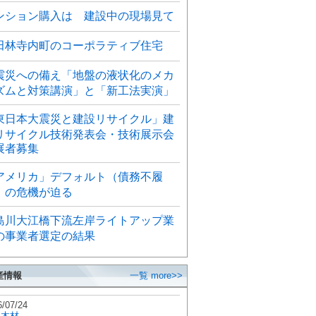
ンション購入は 建設中の現場見て
田林寺内町のコーポラティブ住宅
震災への備え「地盤の液状化のメカ
ズムと対策講演」と「新工法実演」
東日本大震災と建設リサイクル」建
リサイクル技術発表会・技術展示会
展者募集
アメリカ」デフォルト（債務不履
）の危機が迫る
島川大江橋下流左岸ライトアップ業
の事業者選定の結果
産情報
一覧 more>>
6/07/24
秋木材