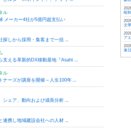
202
タル
昭
 メーカー4社が5億円超支払い
202
文
202
ア
探しから採用・集客まで一括 ...
202
東
ム
る革新的DX移動基地『Asahi ...
タル
ーズが講座を開催～人生100年 ...
シェア、動向および成長分析 ...
連携し地域建設会社への人材 ...