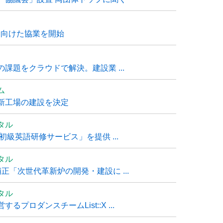
に向けた協業を開始
課題をクラウドで解決。建設業 ...
ム
新工場の建設を決定
タル
級英語研修サービス」を提供 ...
タル
「次世代革新炉の開発・建設に ...
タル
ロダンスチームList::X ...