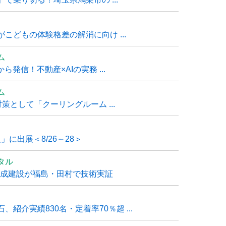
こどもの体験格差の解消に向け ...
ム
発信！不動産×AIの実務 ...
ム
策として「クーリングルーム ...
」に出展＜8/26～28＞
タル
大成建設が福島・田村で技術実証
紹介実績830名・定着率70％超 ...