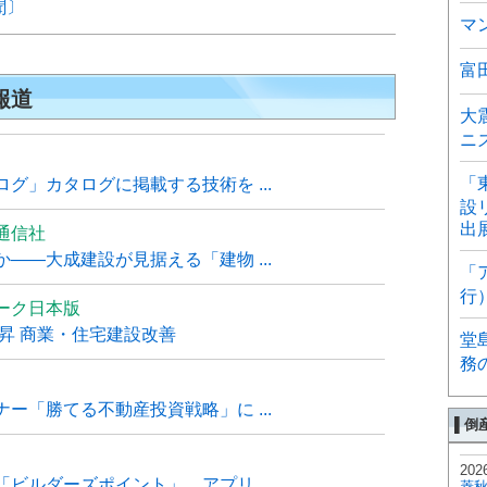
聞〕
マ
富
報道
大
ニ
「
グ」カタログに掲載する技術を ...
設
出
通信社
――大成建設が見据える「建物 ...
「
行
ーク日本版
上昇 商業・住宅建設改善
堂
務
ー「勝てる不動産投資戦略」に ...
▌倒
202
ビルダーズポイント」、アプリ ...
菱