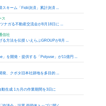
ーム「Fidii決済」累計決済 ...
ュース
ナガる不動産交流会が8月18日に ...
通信社
方法を伝授 いえらぶGROUPが8月 ...
e」を開発・提供する「Polyuse」が11億円 ...
発、クボタ旧本社跡地を多目的 ...
自動生成 1カ月の作業期間を3日に
「協議会」設置 両団体トップに聞く