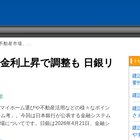
動産市場、...
金利上昇で調整も 日銀リ
▌ト
建
要
建
聞
マイホーム選びや不動産活用などの様々なポイン
建
さ
ーム考」。今回は日本銀行が公表する金融システム
についてです。日銀は2026年4月21日、金融シ
建
や