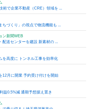
ム
技術で企業不動産（CRE）領域を ...
ちづくり」の視点で物流機能も ...
ョン新聞WEB
送センターを建設 新素材の ...
ムを高度に トンネル工事を効率化
12月に開業 予約受け付けを開始
利益0.5%減 通期予想据え置き
ム
で乗り切る！埼玉県鴻巣市の ...