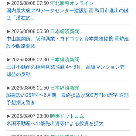
►2026/08/08 07:50
河北新報オンライン
国内最大級のAIデータセンター建設計画 秋田市進出の鍵
は「潜在的 ...
►2026/08/08 05:50
日本経済新聞
中山製鋼所、阪和興業・ヨドコウと資本業務提携 電炉建
設や販路開拓
►2026/08/08 02:30
日本経済新聞
三井不動産の純利益39%減 4〜6月、高級マンション売
却益の反動
►2026/08/08 01:50
日本経済新聞
誠建設の26年4〜6月期、最終損益が500万円の赤字 通期
予想据え置き
►2026/08/07 23:30
時事ドットコム
米国不動産への優先出資等による投資を拡大