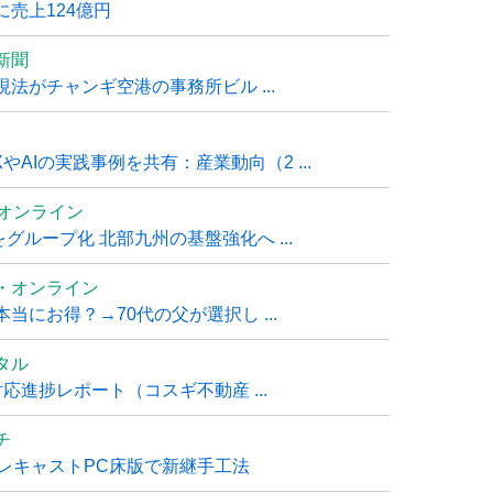
売上124億円
新聞
法がチャンギ空港の事務所ビル ...
AIの実践事例を共有：産業動向（2 ...
ムオンライン
グループ化 北部九州の基盤強化へ ...
・オンライン
にお得？→70代の父が選択し ...
タル
進捗レポート（コスギ不動産 ...
チ
レキャストPC床版で新継手工法