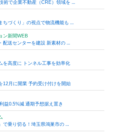
技術で企業不動産（CRE）領域を ...
ちづくり」の視点で物流機能も ...
ョン新聞WEB
送センターを建設 新素材の ...
ムを高度に トンネル工事を効率化
12月に開業 予約受け付けを開始
利益0.5%減 通期予想据え置き
ム
で乗り切る！埼玉県鴻巣市の ...