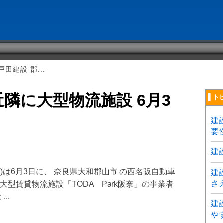
田建設 郡...
近隣に大型物流施設 6月3
▌ト
建
要
建
 )は6月3日に、 奈良県大和郡山市 の西名阪自動車
建
さ
大型賃貸物流施設「TODA Park阪奈」の事業者
..
建
や