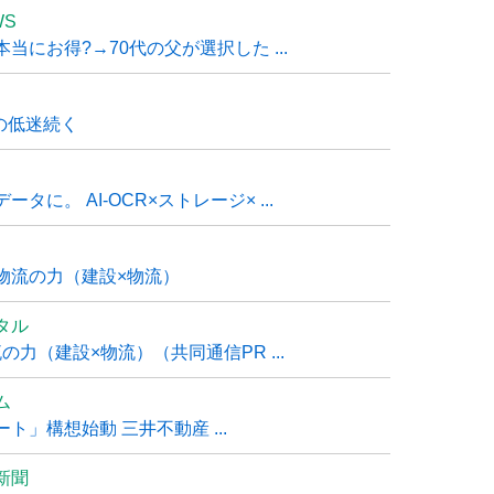
WS
にお得?→70代の父が選択した ...
の低迷続く
に。 AI-OCR×ストレージ× ...
物流の力（建設×物流）
タル
力（建設×物流）（共同通信PR ...
ム
」構想始動 三井不動産 ...
新聞