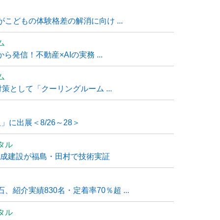
こどもの体験格差の解消に向け ...
ム
発信！不動産×AIの実務 ...
ム
策として「クーリングルーム ...
」に出展＜8/26～28＞
タル
大成建設が福島・田村で技術実証
紹介実績830名・定着率70％超 ...
タル