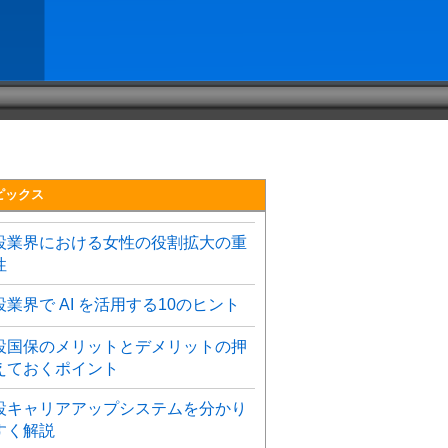
ピックス
設業界における女性の役割拡大の重
性
設業界で AI を活用する10のヒント
設国保のメリットとデメリットの押
えておくポイント
設キャリアアップシステムを分かり
すく解説