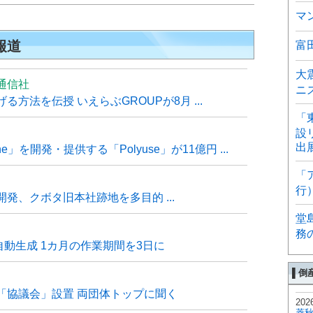
マ
報道
富
大
通信社
ニ
方法を伝授 いえらぶGROUPが8月 ...
「
設
出
e」を開発・提供する「Polyuse」が11億円 ...
「
行
発、クボタ旧本社跡地を多目的 ...
堂
務
自動生成 1カ月の作業期間を3日に
▌倒
「協議会」設置 両団体トップに聞く
202
菱