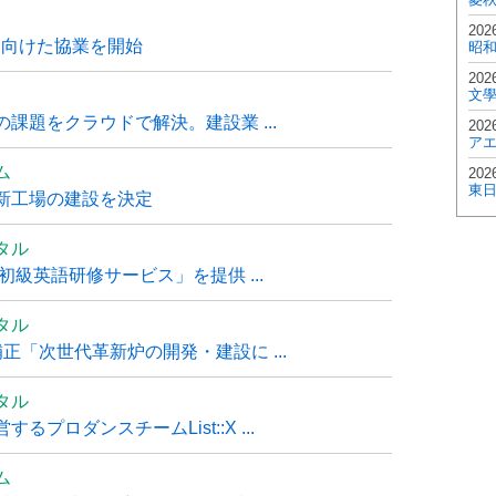
202
に向けた協業を開始
昭
202
文
課題をクラウドで解決。建設業 ...
202
ア
ム
202
東
新工場の建設を決定
タル
級英語研修サービス」を提供 ...
タル
「次世代革新炉の開発・建設に ...
タル
ロダンスチームList::X ...
ム