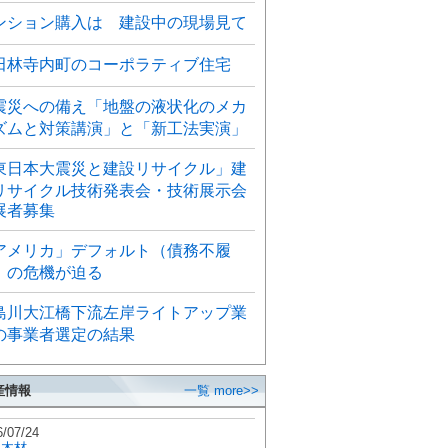
ンション購入は 建設中の現場見て
田林寺内町のコーポラティブ住宅
震災への備え「地盤の液状化のメカ
ズムと対策講演」と「新工法実演」
東日本大震災と建設リサイクル」建
リサイクル技術発表会・技術展示会
展者募集
アメリカ」デフォルト（債務不履
）の危機が迫る
島川大江橋下流左岸ライトアップ業
の事業者選定の結果
産情報
一覧 more>>
6/07/24
秋木材