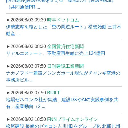
[佐川急便]建設現場を支える、物流の力（建設×物流）
（共同通信PR ...
►2026/08/03 09:30
時事ドットコム
伊勢志摩を核とした「空の周遊ルート」構想始動 三井不
動産 ...
►2026/08/03 08:30
全国賃貸住宅新聞
リアルエステート、不動産再生軸に売上124億円
►2026/08/03 07:50
日刊建設工業新聞
ナカノフドー建設／シンガポール現法がチャンギ空港の
事務所ビル ...
►2026/08/03 07:50
BUILT
地場ゼネコン22社が集結、建設DXやAIの実践事例を共
有：産業動向（2 ...
►2026/08/02 18:50
FNNプライムオンライン
松尾建設 長崎のゼネコン吉川HDをグループ化 北部九州