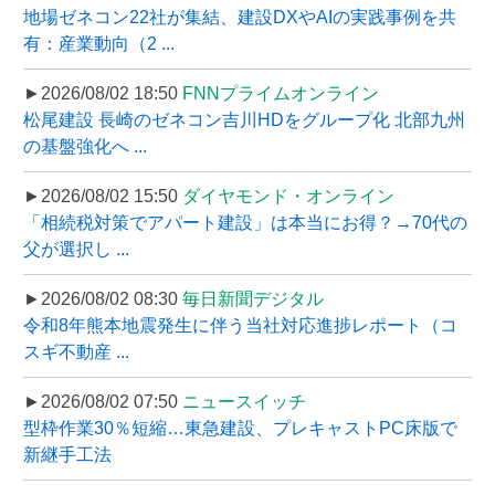
地場ゼネコン22社が集結、建設DXやAIの実践事例を共
有：産業動向（2 ...
►2026/08/02 18:50
FNNプライムオンライン
松尾建設 長崎のゼネコン吉川HDをグループ化 北部九州
の基盤強化へ ...
►2026/08/02 15:50
ダイヤモンド・オンライン
「相続税対策でアパート建設」は本当にお得？→70代の
父が選択し ...
►2026/08/02 08:30
毎日新聞デジタル
令和8年熊本地震発生に伴う当社対応進捗レポート（コ
スギ不動産 ...
►2026/08/02 07:50
ニュースイッチ
型枠作業30％短縮…東急建設、プレキャストPC床版で
新継手工法