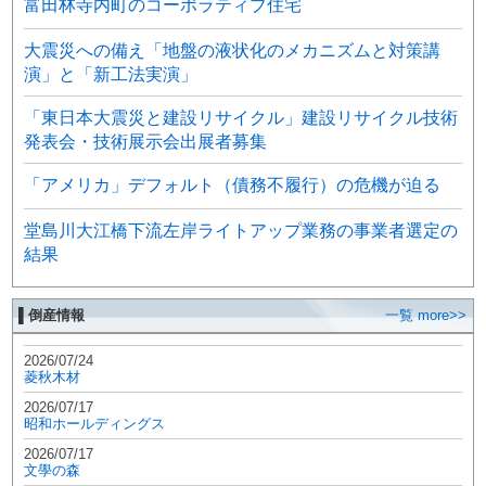
富田林寺内町のコーポラティブ住宅
大震災への備え「地盤の液状化のメカニズムと対策講
演」と「新工法実演」
「東日本大震災と建設リサイクル」建設リサイクル技術
発表会・技術展示会出展者募集
「アメリカ」デフォルト（債務不履行）の危機が迫る
堂島川大江橋下流左岸ライトアップ業務の事業者選定の
結果
▌倒産情報
一覧 more>>
2026/07/24
菱秋木材
2026/07/17
昭和ホールディングス
2026/07/17
文學の森