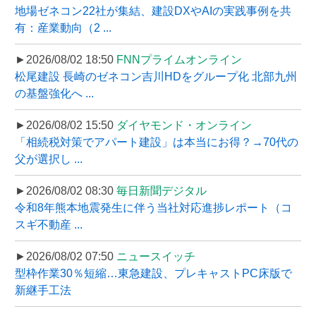
地場ゼネコン22社が集結、建設DXやAIの実践事例を共
有：産業動向（2 ...
►2026/08/02 18:50
FNNプライムオンライン
松尾建設 長崎のゼネコン吉川HDをグループ化 北部九州
の基盤強化へ ...
►2026/08/02 15:50
ダイヤモンド・オンライン
「相続税対策でアパート建設」は本当にお得？→70代の
父が選択し ...
►2026/08/02 08:30
毎日新聞デジタル
令和8年熊本地震発生に伴う当社対応進捗レポート（コ
スギ不動産 ...
►2026/08/02 07:50
ニュースイッチ
型枠作業30％短縮…東急建設、プレキャストPC床版で
新継手工法