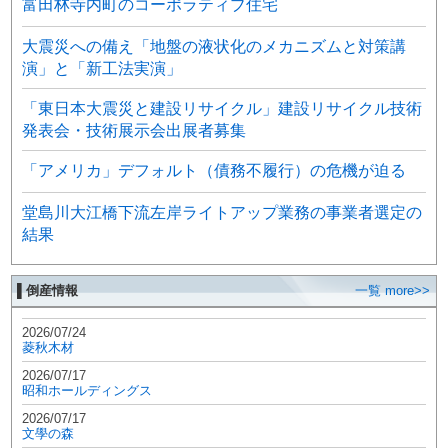
富田林寺内町のコーポラティブ住宅
大震災への備え「地盤の液状化のメカニズムと対策講
演」と「新工法実演」
「東日本大震災と建設リサイクル」建設リサイクル技術
発表会・技術展示会出展者募集
「アメリカ」デフォルト（債務不履行）の危機が迫る
堂島川大江橋下流左岸ライトアップ業務の事業者選定の
結果
▌倒産情報
一覧 more>>
2026/07/24
菱秋木材
2026/07/17
昭和ホールディングス
2026/07/17
文學の森