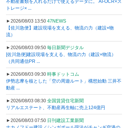
不動産書類を入れるだけで使えるデータに。 AI-OCR×ス
トレージ× ...
►2026/08/03 13:50
47NEWS
【佐川急便】建設現場を支える、物流の力（建設×物
流）
►2026/08/03 09:50
毎日新聞デジタル
[佐川急便]建設現場を支える、物流の力（建設×物流）
（共同通信PR ...
►2026/08/03 09:30
時事ドットコム
伊勢志摩を核とした「空の周遊ルート」構想始動 三井不
動産 ...
►2026/08/03 08:30
全国賃貸住宅新聞
リアルエステート、不動産再生軸に売上124億円
►2026/08/03 07:50
日刊建設工業新聞
ナカノフドー建設／シンガポール現法がチャンギ空港の