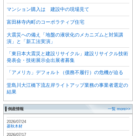
マンション購入は 建設中の現場見て
富田林寺内町のコーポラティブ住宅
大震災への備え「地盤の液状化のメカニズムと対策講
演」と「新工法実演」
「東日本大震災と建設リサイクル」建設リサイクル技術
発表会・技術展示会出展者募集
「アメリカ」デフォルト（債務不履行）の危機が迫る
堂島川大江橋下流左岸ライトアップ業務の事業者選定の
結果
▌倒産情報
一覧 more>>
2026/07/24
菱秋木材
2026/07/17