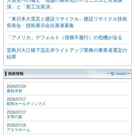
大震災への備え「地盤の液状化のメカニズムと対策講
演」と「新工法実演」
「東日本大震災と建設リサイクル」建設リサイクル技術
発表会・技術展示会出展者募集
「アメリカ」デフォルト（債務不履行）の危機が迫る
堂島川大江橋下流左岸ライトアップ業務の事業者選定の
結果
▌倒産情報
一覧 more>>
2026/07/24
菱秋木材
2026/07/17
昭和ホールディングス
2026/07/17
文學の森
2026/07/16
アエラホーム