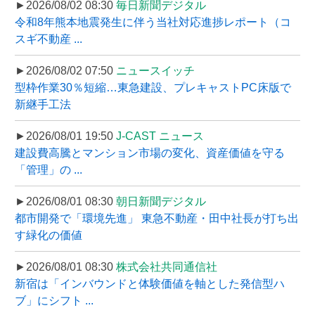
►2026/08/02 08:30
毎日新聞デジタル
令和8年熊本地震発生に伴う当社対応進捗レポート（コ
スギ不動産 ...
►2026/08/02 07:50
ニュースイッチ
型枠作業30％短縮…東急建設、プレキャストPC床版で
新継手工法
►2026/08/01 19:50
J-CAST ニュース
建設費高騰とマンション市場の変化、資産価値を守る
「管理」の ...
►2026/08/01 08:30
朝日新聞デジタル
都市開発で「環境先進」 東急不動産・田中社長が打ち出
す緑化の価値
►2026/08/01 08:30
株式会社共同通信社
新宿は「インバウンドと体験価値を軸とした発信型ハ
ブ」にシフト ...