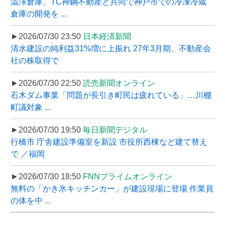
澁澤倉庫、TC神鋼不動産と共同で神戸市での冷凍冷蔵
倉庫の開発を ...
►2026/07/30 23:50
日本経済新聞
清水建設の純利益31%増に上振れ 27年3月期、不動産会
社の株取得で
►2026/07/30 22:50
読売新聞オンライン
石木ダム事業「問題が長引き町民は疲れている」…川棚
町議対象 ...
►2026/07/30 19:50
毎日新聞デジタル
行橋市 庁舎建設準備室を新設 市役所西棟など建て替え
で ／福岡
►2026/07/30 18:50
FNNプライムオンライン
無料の「かき氷キッチンカー」が建設現場に登場 作業員
の体を中 ...