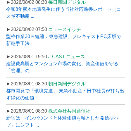
►2026/08/02 08:30
毎日新聞デジタル
令和8年熊本地震発生に伴う当社対応進捗レポート（コ
スギ不動産 ...
►2026/08/02 07:50
ニュースイッチ
型枠作業30％短縮…東急建設、プレキャストPC床版で
新継手工法
►2026/08/01 19:50
J-CAST ニュース
建設費高騰とマンション市場の変化、資産価値を守る
「管理」の ...
►2026/08/01 08:30
朝日新聞デジタル
都市開発で「環境先進」 東急不動産・田中社長が打ち出
す緑化の価値
►2026/08/01 08:30
株式会社共同通信社
新宿は「インバウンドと体験価値を軸とした発信型ハ
ブ」にシフト ...