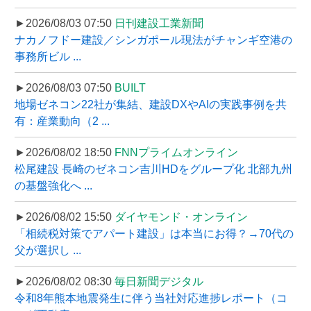
►2026/08/03 07:50
日刊建設工業新聞
ナカノフドー建設／シンガポール現法がチャンギ空港の
事務所ビル ...
►2026/08/03 07:50
BUILT
地場ゼネコン22社が集結、建設DXやAIの実践事例を共
有：産業動向（2 ...
►2026/08/02 18:50
FNNプライムオンライン
松尾建設 長崎のゼネコン吉川HDをグループ化 北部九州
の基盤強化へ ...
►2026/08/02 15:50
ダイヤモンド・オンライン
「相続税対策でアパート建設」は本当にお得？→70代の
父が選択し ...
►2026/08/02 08:30
毎日新聞デジタル
令和8年熊本地震発生に伴う当社対応進捗レポート（コ