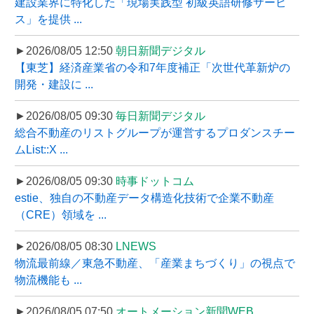
建設業界に特化した「現場実践型 初級英語研修サービ
ス」を提供 ...
►2026/08/05 12:50
朝日新聞デジタル
【東芝】経済産業省の令和7年度補正「次世代革新炉の
開発・建設に ...
►2026/08/05 09:30
毎日新聞デジタル
総合不動産のリストグループが運営するプロダンスチー
ムList::X ...
►2026/08/05 09:30
時事ドットコム
estie、独自の不動産データ構造化技術で企業不動産
（CRE）領域を ...
►2026/08/05 08:30
LNEWS
物流最前線／東急不動産、「産業まちづくり」の視点で
物流機能も ...
►2026/08/05 07:50
オートメーション新聞WEB