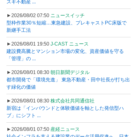
スギ不動産 ...
►2026/08/02 07:50
ニュースイッチ
型枠作業30％短縮…東急建設、プレキャストPC床版で
新継手工法
►2026/08/01 19:50
J-CAST ニュース
建設費高騰とマンション市場の変化、資産価値を守る
「管理」の ...
►2026/08/01 08:30
朝日新聞デジタル
都市開発で「環境先進」 東急不動産・田中社長が打ち出
す緑化の価値
►2026/08/01 08:30
株式会社共同通信社
新宿は「インバウンドと体験価値を軸とした発信型ハ
ブ」にシフト ...
►2026/08/01 07:50
産経ニュース
社会インフラを支える建設業のデータ活用促進へ、日本