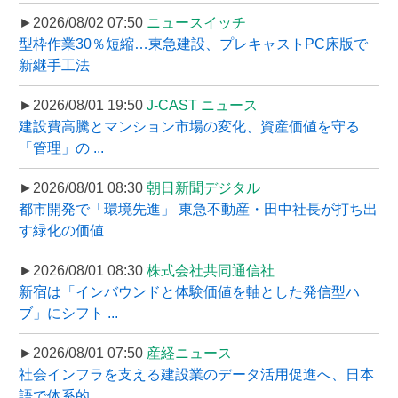
►2026/08/02 07:50
ニュースイッチ
型枠作業30％短縮…東急建設、プレキャストPC床版で
新継手工法
►2026/08/01 19:50
J-CAST ニュース
建設費高騰とマンション市場の変化、資産価値を守る
「管理」の ...
►2026/08/01 08:30
朝日新聞デジタル
都市開発で「環境先進」 東急不動産・田中社長が打ち出
す緑化の価値
►2026/08/01 08:30
株式会社共同通信社
新宿は「インバウンドと体験価値を軸とした発信型ハ
ブ」にシフト ...
►2026/08/01 07:50
産経ニュース
社会インフラを支える建設業のデータ活用促進へ、日本
語で体系的 ...