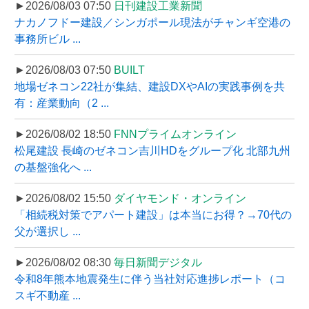
►2026/08/03 07:50
日刊建設工業新聞
ナカノフドー建設／シンガポール現法がチャンギ空港の
事務所ビル ...
►2026/08/03 07:50
BUILT
地場ゼネコン22社が集結、建設DXやAIの実践事例を共
有：産業動向（2 ...
►2026/08/02 18:50
FNNプライムオンライン
松尾建設 長崎のゼネコン吉川HDをグループ化 北部九州
の基盤強化へ ...
►2026/08/02 15:50
ダイヤモンド・オンライン
「相続税対策でアパート建設」は本当にお得？→70代の
父が選択し ...
►2026/08/02 08:30
毎日新聞デジタル
令和8年熊本地震発生に伴う当社対応進捗レポート（コ
スギ不動産 ...