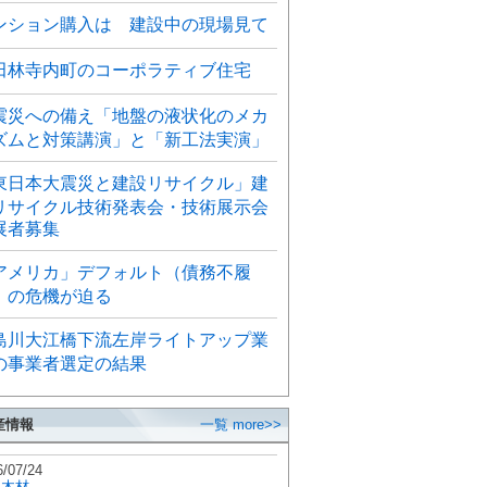
ンション購入は 建設中の現場見て
田林寺内町のコーポラティブ住宅
震災への備え「地盤の液状化のメカ
ズムと対策講演」と「新工法実演」
東日本大震災と建設リサイクル」建
リサイクル技術発表会・技術展示会
展者募集
アメリカ」デフォルト（債務不履
）の危機が迫る
島川大江橋下流左岸ライトアップ業
の事業者選定の結果
産情報
一覧 more>>
6/07/24
秋木材