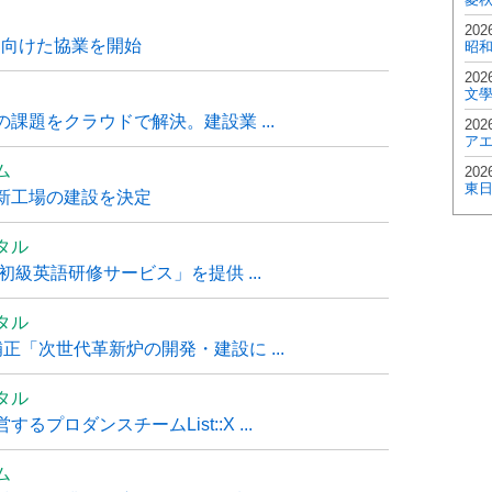
202
に向けた協業を開始
昭
202
文
課題をクラウドで解決。建設業 ...
202
ア
ム
202
東
新工場の建設を決定
タル
級英語研修サービス」を提供 ...
タル
「次世代革新炉の開発・建設に ...
タル
ロダンスチームList::X ...
ム