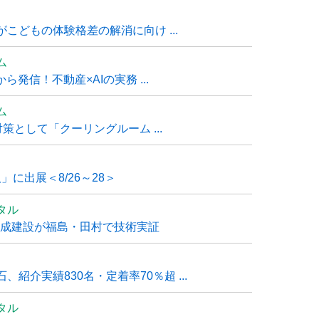
こどもの体験格差の解消に向け ...
ム
発信！不動産×AIの実務 ...
ム
策として「クーリングルーム ...
」に出展＜8/26～28＞
タル
大成建設が福島・田村で技術実証
紹介実績830名・定着率70％超 ...
タル