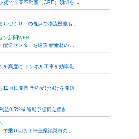
技術で企業不動産（CRE）領域を ...
ちづくり」の視点で物流機能も ...
ョン新聞WEB
送センターを建設 新素材の ...
ムを高度に トンネル工事を効率化
12月に開業 予約受け付けを開始
利益0.5%減 通期予想据え置き
ム
で乗り切る！埼玉県鴻巣市の ...