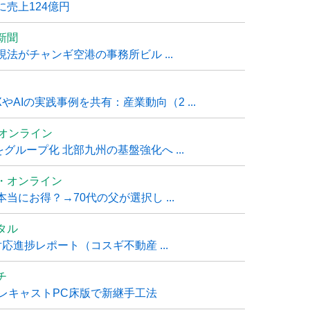
売上124億円
新聞
法がチャンギ空港の事務所ビル ...
AIの実践事例を共有：産業動向（2 ...
ムオンライン
グループ化 北部九州の基盤強化へ ...
・オンライン
にお得？→70代の父が選択し ...
タル
進捗レポート（コスギ不動産 ...
チ
レキャストPC床版で新継手工法