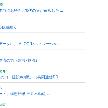
WS
にお得?→70代の父が選択した ...
の低迷続く
に。 AI-OCR×ストレージ× ...
物流の力（建設×物流）
タル
力（建設×物流）（共同通信PR ...
ム
」構想始動 三井不動産 ...
新聞