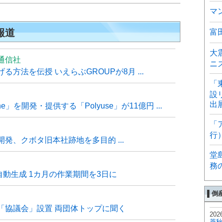
マ
報道
富
大
通信社
ニ
方法を伝授 いえらぶGROUPが8月 ...
「
設
出
e」を開発・提供する「Polyuse」が11億円 ...
「
行
発、クボタ旧本社跡地を多目的 ...
堂
務
自動生成 1カ月の作業期間を3日に
▌倒
「協議会」設置 両団体トップに聞く
202
菱