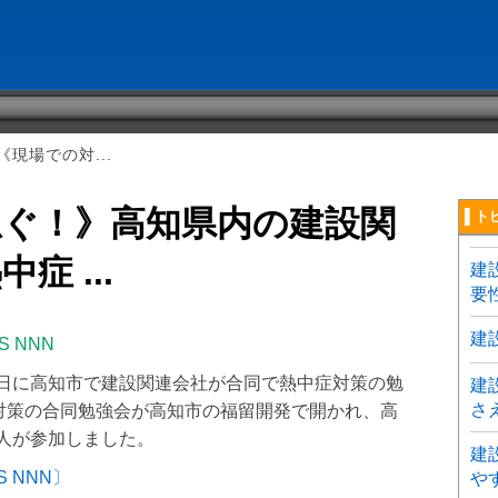
現場での対...
急ぐ！》高知県内の建設関
▌ト
 ...
建
要
建
 NNN
5日に高知市で建設関連会社が合同で熱中症対策の勉
建
さ
症対策の合同勉強会が高知市の福留開発で開かれ、高
0人が参加しました。
建
 NNN〕
や