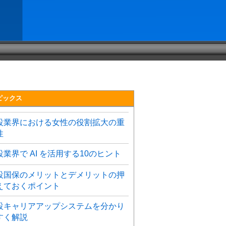
ピックス
設業界における女性の役割拡大の重
性
設業界で AI を活用する10のヒント
設国保のメリットとデメリットの押
えておくポイント
設キャリアアップシステムを分かり
すく解説