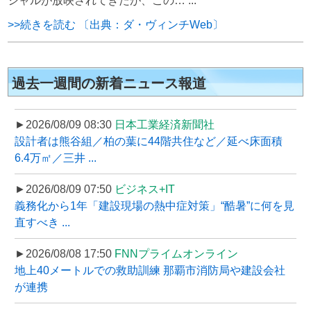
シャルが放映されてきたが、この… ...
>>続きを読む 〔出典：ダ・ヴィンチWeb〕
過去一週間の新着ニュース報道
►2026/08/09 08:30
日本工業経済新聞社
設計者は熊谷組／柏の葉に44階共住など／延べ床面積
6.4万㎡／三井 ...
►2026/08/09 07:50
ビジネス+IT
義務化から1年「建設現場の熱中症対策」“酷暑”に何を見
直すべき ...
►2026/08/08 17:50
FNNプライムオンライン
地上40メートルでの救助訓練 那覇市消防局や建設会社
が連携