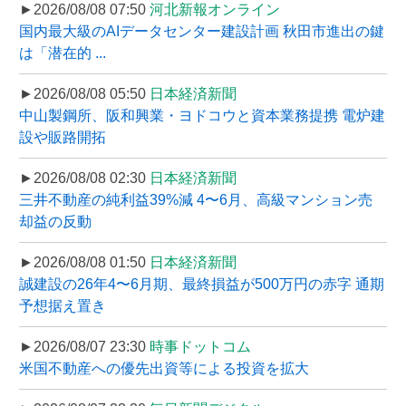
►2026/08/08 07:50
河北新報オンライン
国内最大級のAIデータセンター建設計画 秋田市進出の鍵
は「潜在的 ...
►2026/08/08 05:50
日本経済新聞
中山製鋼所、阪和興業・ヨドコウと資本業務提携 電炉建
設や販路開拓
►2026/08/08 02:30
日本経済新聞
三井不動産の純利益39%減 4〜6月、高級マンション売
却益の反動
►2026/08/08 01:50
日本経済新聞
誠建設の26年4〜6月期、最終損益が500万円の赤字 通期
予想据え置き
►2026/08/07 23:30
時事ドットコム
米国不動産への優先出資等による投資を拡大