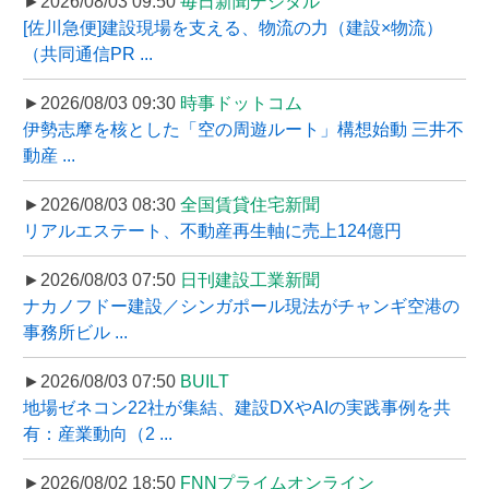
►2026/08/03 09:50
毎日新聞デジタル
[佐川急便]建設現場を支える、物流の力（建設×物流）
（共同通信PR ...
►2026/08/03 09:30
時事ドットコム
伊勢志摩を核とした「空の周遊ルート」構想始動 三井不
動産 ...
►2026/08/03 08:30
全国賃貸住宅新聞
リアルエステート、不動産再生軸に売上124億円
►2026/08/03 07:50
日刊建設工業新聞
ナカノフドー建設／シンガポール現法がチャンギ空港の
事務所ビル ...
►2026/08/03 07:50
BUILT
地場ゼネコン22社が集結、建設DXやAIの実践事例を共
有：産業動向（2 ...
►2026/08/02 18:50
FNNプライムオンライン