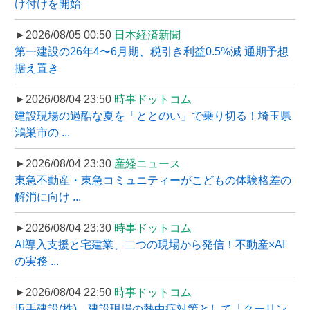
け付けを開始
►2026/08/05 00:50
日本経済新聞
第一建設の26年4〜6月期、税引き利益0.5%減 通期予想
据え置き
►2026/08/04 23:50
時事ドットコム
建設現場の過酷な夏を「ととのい」で乗り切る！埼玉県
鴻巣市の ...
►2026/08/04 23:30
産経ニュース
東急不動産・東急コミュニティーがこどもの体験格差の
解消に向け ...
►2026/08/04 23:30
時事ドットコム
AI導入支援と宅建業、二つの現場から発信！不動産×AI
の実務 ...
►2026/08/04 22:50
時事ドットコム
坂手建設(株)、建設現場の熱中症対策として「クーリン