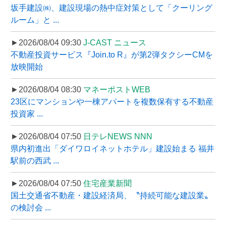
坂手建設㈱、建設現場の熱中症対策として「クーリング
ルーム」と ...
►2026/08/04 09:30
J-CAST ニュース
不動産投資サービス『Join.to R』が第2弾タクシーCMを
放映開始
►2026/08/04 08:30
マネーポストWEB
23区にマンションや一棟アパートを複数保有する不動産
投資家 ...
►2026/08/04 07:50
日テレNEWS NNN
県内初進出「ダイワロイネットホテル」建設始まる 福井
駅前の西武 ...
►2026/08/04 07:50
住宅産業新聞
国土交通省不動産・建設経済局、〝持続可能な建設業〟
の検討会 ...