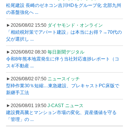
松尾建設 長崎のゼネコン吉川HDをグループ化 北部九州
の基盤強化へ ...
►2026/08/02 15:50
ダイヤモンド・オンライン
「相続税対策でアパート建設」は本当にお得？→70代の
父が選択し ...
►2026/08/02 08:30
毎日新聞デジタル
令和8年熊本地震発生に伴う当社対応進捗レポート（コ
スギ不動産 ...
►2026/08/02 07:50
ニュースイッチ
型枠作業30％短縮…東急建設、プレキャストPC床版で
新継手工法
►2026/08/01 19:50
J-CAST ニュース
建設費高騰とマンション市場の変化、資産価値を守る
「管理」の ...