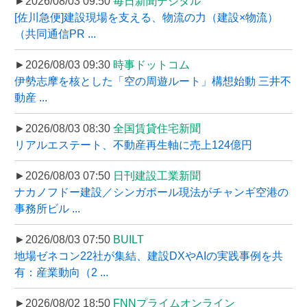
►2026/08/03 09:50
毎日新聞デジタル
[佐川急便]建設現場を支える、物流の力（建設×物流）
（共同通信PR ...
►2026/08/03 09:30
時事ドットコム
伊勢志摩を核とした「空の周遊ルート」構想始動 三井不
動産 ...
►2026/08/03 08:30
全国賃貸住宅新聞
リアルエステート、不動産再生軸に売上124億円
►2026/08/03 07:50
日刊建設工業新聞
ナカノフドー建設／シンガポール現法がチャンギ空港の
事務所ビル ...
►2026/08/03 07:50
BUILT
地場ゼネコン22社が集結、建設DXやAIの実践事例を共
有：産業動向（2 ...
►2026/08/02 18:50
FNNプライムオンライン