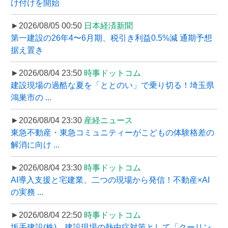
け付けを開始
►2026/08/05 00:50
日本経済新聞
第一建設の26年4〜6月期、税引き利益0.5%減 通期予想
据え置き
►2026/08/04 23:50
時事ドットコム
建設現場の過酷な夏を「ととのい」で乗り切る！埼玉県
鴻巣市の ...
►2026/08/04 23:30
産経ニュース
東急不動産・東急コミュニティーがこどもの体験格差の
解消に向け ...
►2026/08/04 23:30
時事ドットコム
AI導入支援と宅建業、二つの現場から発信！不動産×AI
の実務 ...
►2026/08/04 22:50
時事ドットコム
坂手建設(株)、建設現場の熱中症対策として「クーリン