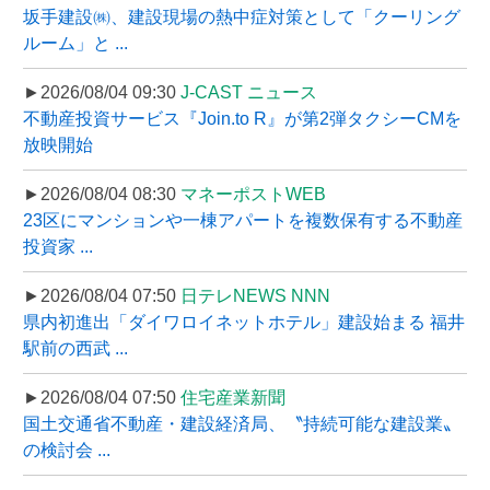
坂手建設㈱、建設現場の熱中症対策として「クーリング
ルーム」と ...
►2026/08/04 09:30
J-CAST ニュース
不動産投資サービス『Join.to R』が第2弾タクシーCMを
放映開始
►2026/08/04 08:30
マネーポストWEB
23区にマンションや一棟アパートを複数保有する不動産
投資家 ...
►2026/08/04 07:50
日テレNEWS NNN
県内初進出「ダイワロイネットホテル」建設始まる 福井
駅前の西武 ...
►2026/08/04 07:50
住宅産業新聞
国土交通省不動産・建設経済局、〝持続可能な建設業〟
の検討会 ...