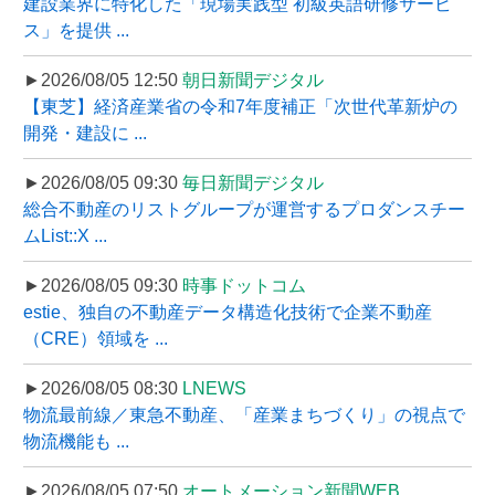
建設業界に特化した「現場実践型 初級英語研修サービ
ス」を提供 ...
►2026/08/05 12:50
朝日新聞デジタル
【東芝】経済産業省の令和7年度補正「次世代革新炉の
開発・建設に ...
►2026/08/05 09:30
毎日新聞デジタル
総合不動産のリストグループが運営するプロダンスチー
ムList::X ...
►2026/08/05 09:30
時事ドットコム
estie、独自の不動産データ構造化技術で企業不動産
（CRE）領域を ...
►2026/08/05 08:30
LNEWS
物流最前線／東急不動産、「産業まちづくり」の視点で
物流機能も ...
►2026/08/05 07:50
オートメーション新聞WEB