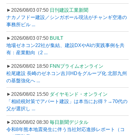
►2026/08/03 07:50
日刊建設工業新聞
ナカノフドー建設／シンガポール現法がチャンギ空港の
事務所ビル ...
►2026/08/03 07:50
BUILT
地場ゼネコン22社が集結、建設DXやAIの実践事例を共
有：産業動向（2 ...
►2026/08/02 18:50
FNNプライムオンライン
松尾建設 長崎のゼネコン吉川HDをグループ化 北部九州
の基盤強化へ ...
►2026/08/02 15:50
ダイヤモンド・オンライン
「相続税対策でアパート建設」は本当にお得？→70代の
父が選択し ...
►2026/08/02 08:30
毎日新聞デジタル
令和8年熊本地震発生に伴う当社対応進捗レポート（コ