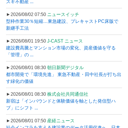
スギ不動産 ...
►2026/08/02 07:50
ニュースイッチ
型枠作業30％短縮…東急建設、プレキャストPC床版で
新継手工法
►2026/08/01 19:50
J-CAST ニュース
建設費高騰とマンション市場の変化、資産価値を守る
「管理」の ...
►2026/08/01 08:30
朝日新聞デジタル
都市開発で「環境先進」 東急不動産・田中社長が打ち出
す緑化の価値
►2026/08/01 08:30
株式会社共同通信社
新宿は「インバウンドと体験価値を軸とした発信型ハ
ブ」にシフト ...
►2026/08/01 07:50
産経ニュース
社会インフラを支える建設業のデータ活用促進へ、日本