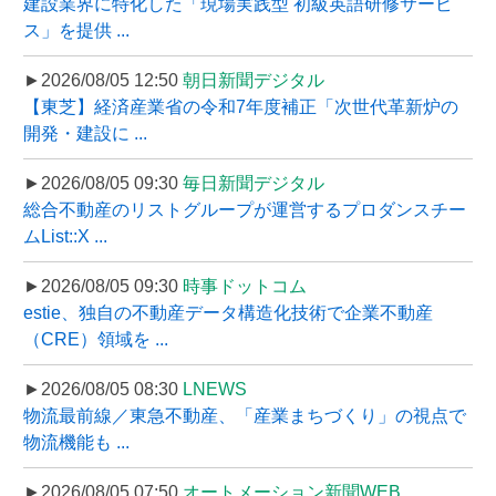
建設業界に特化した「現場実践型 初級英語研修サービ
ス」を提供 ...
►2026/08/05 12:50
朝日新聞デジタル
【東芝】経済産業省の令和7年度補正「次世代革新炉の
開発・建設に ...
►2026/08/05 09:30
毎日新聞デジタル
総合不動産のリストグループが運営するプロダンスチー
ムList::X ...
►2026/08/05 09:30
時事ドットコム
estie、独自の不動産データ構造化技術で企業不動産
（CRE）領域を ...
►2026/08/05 08:30
LNEWS
物流最前線／東急不動産、「産業まちづくり」の視点で
物流機能も ...
►2026/08/05 07:50
オートメーション新聞WEB