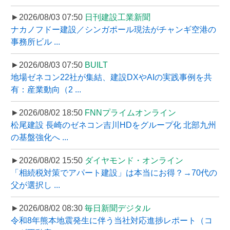
►2026/08/03 07:50
日刊建設工業新聞
ナカノフドー建設／シンガポール現法がチャンギ空港の
事務所ビル ...
►2026/08/03 07:50
BUILT
地場ゼネコン22社が集結、建設DXやAIの実践事例を共
有：産業動向（2 ...
►2026/08/02 18:50
FNNプライムオンライン
松尾建設 長崎のゼネコン吉川HDをグループ化 北部九州
の基盤強化へ ...
►2026/08/02 15:50
ダイヤモンド・オンライン
「相続税対策でアパート建設」は本当にお得？→70代の
父が選択し ...
►2026/08/02 08:30
毎日新聞デジタル
令和8年熊本地震発生に伴う当社対応進捗レポート（コ