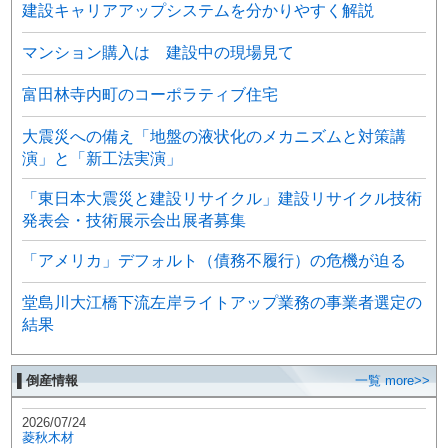
建設キャリアアップシステムを分かりやすく解説
マンション購入は 建設中の現場見て
富田林寺内町のコーポラティブ住宅
大震災への備え「地盤の液状化のメカニズムと対策講
演」と「新工法実演」
「東日本大震災と建設リサイクル」建設リサイクル技術
発表会・技術展示会出展者募集
「アメリカ」デフォルト（債務不履行）の危機が迫る
堂島川大江橋下流左岸ライトアップ業務の事業者選定の
結果
▌倒産情報
一覧 more>>
2026/07/24
菱秋木材