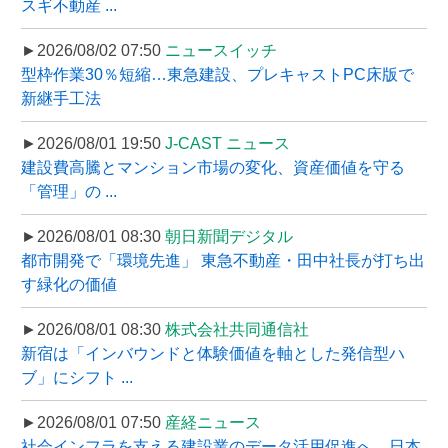
スギ不動産 ...
►2026/08/02 07:50
ニュースイッチ
型枠作業30％短縮…東急建設、プレキャストPC床版で
新継手工法
►2026/08/01 19:50
J-CAST ニュース
建設費高騰とマンション市場の変化、資産価値を守る
「管理」の ...
►2026/08/01 08:30
朝日新聞デジタル
都市開発で「環境先進」 東急不動産・田中社長が打ち出
す緑化の価値
►2026/08/01 08:30
株式会社共同通信社
新宿は「インバウンドと体験価値を軸とした発信型ハ
ブ」にシフト ...
►2026/08/01 07:50
産経ニュース
社会インフラを支える建設業のデータ活用促進へ、日本