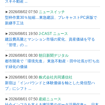
スギ不動産 ...
►2026/08/02 07:50
ニュースイッチ
型枠作業30％短縮…東急建設、プレキャストPC床版で
新継手工法
►2026/08/01 19:50
J-CAST ニュース
建設費高騰とマンション市場の変化、資産価値を守る
「管理」の ...
►2026/08/01 08:30
朝日新聞デジタル
都市開発で「環境先進」 東急不動産・田中社長が打ち出
す緑化の価値
►2026/08/01 08:30
株式会社共同通信社
新宿は「インバウンドと体験価値を軸とした発信型ハ
ブ」にシフト ...
►2026/08/01 07:50
産経ニュース
社会インフラを支える建設業のデータ活用促進へ、日本