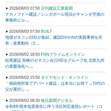
►2026/08/03 07:50
日刊建設工業新聞
ナカノフドー建設／シンガポール現法がチャンギ空港の
事務所ビル ...
►2026/08/03 07:50
BUILT
地場ゼネコン22社が集結、建設DXやAIの実践事例を共
有：産業動向（2 ...
►2026/08/02 18:50
FNNプライムオンライン
松尾建設 長崎のゼネコン吉川HDをグループ化 北部九州
の基盤強化へ ...
►2026/08/02 15:50
ダイヤモンド・オンライン
「相続税対策でアパート建設」は本当にお得？→70代の
父が選択し ...
►2026/08/02 08:30
毎日新聞デジタル
令和8年熊本地震発生に伴う当社対応進捗レポート（コ