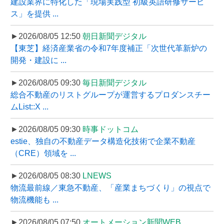
建設業界に特化した「現場実践型 初級英語研修サービ
ス」を提供 ...
►2026/08/05 12:50
朝日新聞デジタル
【東芝】経済産業省の令和7年度補正「次世代革新炉の
開発・建設に ...
►2026/08/05 09:30
毎日新聞デジタル
総合不動産のリストグループが運営するプロダンスチー
ムList::X ...
►2026/08/05 09:30
時事ドットコム
estie、独自の不動産データ構造化技術で企業不動産
（CRE）領域を ...
►2026/08/05 08:30
LNEWS
物流最前線／東急不動産、「産業まちづくり」の視点で
物流機能も ...
►2026/08/05 07:50
オートメーション新聞WEB