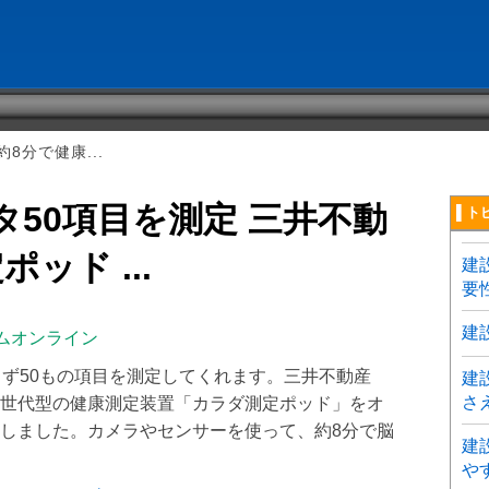
8分で健康...
タ50項目を測定 三井不動
▌ト
ッド ...
建
要
建
ムオンライン
らず50もの項目を測定してくれます。三井不動産
建
さ
世代型の健康測定装置「カラダ測定ポッド」をオ
しました。カメラやセンサーを使って、約8分で脳
建
や