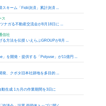
ーム「Fidii決済」累計決済 ...
ュース
ナガる不動産交流会が8月18日に ...
通信社
方法を伝授 いえらぶGROUPが8月 ...
e」を開発・提供する「Polyuse」が11億円 ...
発、クボタ旧本社跡地を多目的 ...
自動生成 1カ月の作業期間を3日に
「協議会」設置 両団体トップに聞く