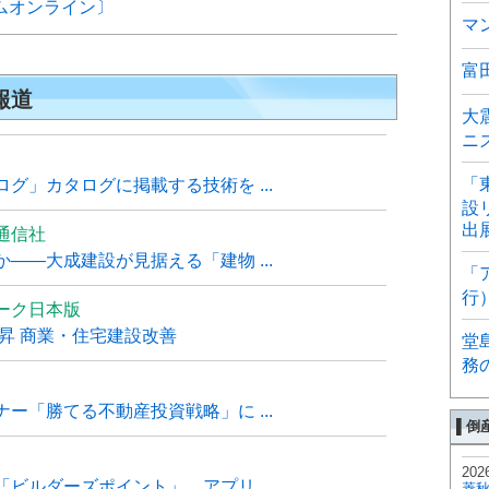
イムオンライン〕
マ
富
報道
大
ニ
「
グ」カタログに掲載する技術を ...
設
出
通信社
――大成建設が見据える「建物 ...
「
行
ーク日本版
上昇 商業・住宅建設改善
堂
務
ー「勝てる不動産投資戦略」に ...
▌倒
202
ビルダーズポイント」、アプリ ...
菱