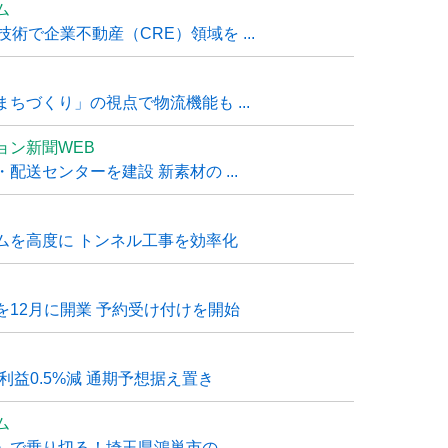
ム
技術で企業不動産（CRE）領域を ...
ちづくり」の視点で物流機能も ...
ョン新聞WEB
送センターを建設 新素材の ...
ムを高度に トンネル工事を効率化
12月に開業 予約受け付けを開始
利益0.5%減 通期予想据え置き
ム
で乗り切る！埼玉県鴻巣市の ...