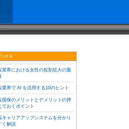
ピックス
設業界における女性の役割拡大の重
性
設業界で AI を活用する10のヒント
設国保のメリットとデメリットの押
えておくポイント
設キャリアアップシステムを分かり
すく解説