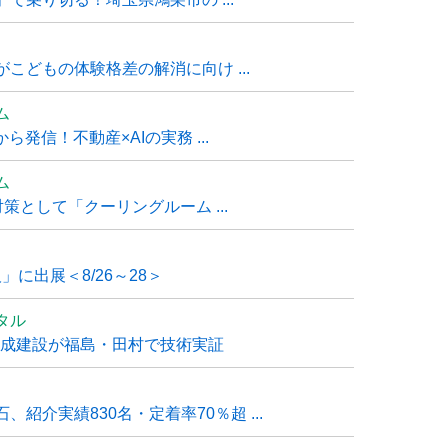
こどもの体験格差の解消に向け ...
ム
発信！不動産×AIの実務 ...
ム
策として「クーリングルーム ...
」に出展＜8/26～28＞
タル
大成建設が福島・田村で技術実証
紹介実績830名・定着率70％超 ...