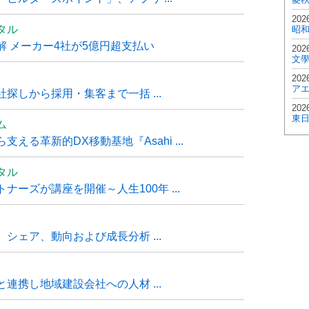
202
タル
昭
 メーカー4社が5億円超支払い
202
文
202
ア
探しから採用・集客まで一括 ...
202
東
ム
る革新的DX移動基地『Asahi ...
タル
ーズが講座を開催～人生100年 ...
シェア、動向および成長分析 ...
連携し地域建設会社への人材 ...