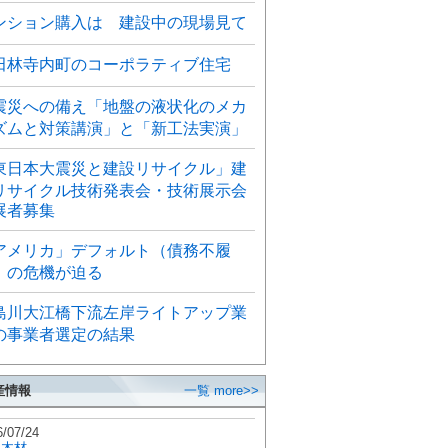
ンション購入は 建設中の現場見て
田林寺内町のコーポラティブ住宅
震災への備え「地盤の液状化のメカ
ズムと対策講演」と「新工法実演」
東日本大震災と建設リサイクル」建
リサイクル技術発表会・技術展示会
展者募集
アメリカ」デフォルト（債務不履
）の危機が迫る
島川大江橋下流左岸ライトアップ業
の事業者選定の結果
産情報
一覧 more>>
6/07/24
秋木材