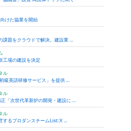
に向けた協業を開始
課題をクラウドで解決。建設業 ...
ム
新工場の建設を決定
タル
級英語研修サービス」を提供 ...
タル
「次世代革新炉の開発・建設に ...
タル
ロダンスチームList::X ...