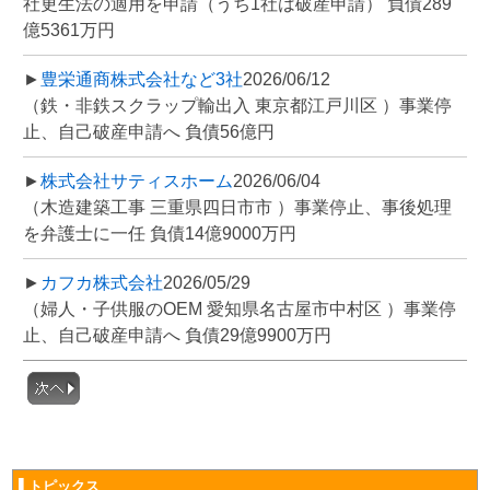
社更生法の適用を申請（うち1社は破産申請） 負債289
億5361万円
►
豊栄通商株式会社など3社
2026/06/12
（鉄・非鉄スクラップ輸出入 東京都江戸川区 ）事業停
止、自己破産申請へ 負債56億円
►
株式会社サティスホーム
2026/06/04
（木造建築工事 三重県四日市市 ）事業停止、事後処理
を弁護士に一任 負債14億9000万円
►
カフカ株式会社
2026/05/29
（婦人・子供服のOEM 愛知県名古屋市中村区 ）事業停
止、自己破産申請へ 負債29億9900万円
▌トピックス