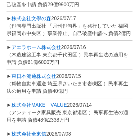
己破産を申請 負債29億9900万円
►
株式会社文學の森
2026/07/17
（俳句専門出版社 「月刊俳句界」を発行していた 福岡
県福岡市中央区 ）事業停止、自己破産申請へ 負債2億円
►
アエラホーム株式会社
2026/07/16
（木造建築工事 東京都千代田区 ）民事再生法の適用を
申請 負債61億6000万円
►
東日本流通株式会社
2026/07/15
（貨物自動車運送 埼玉県さいたま市岩槻区 ）民事再生
法の適用を申請 負債40億円
►
株式会社MAKE VALUE
2026/07/14
（アンティーク家具販売 東京都港区 ）民事再生法の適
用を申請 負債48億2338万円
►
株式会社全東信
2026/07/08