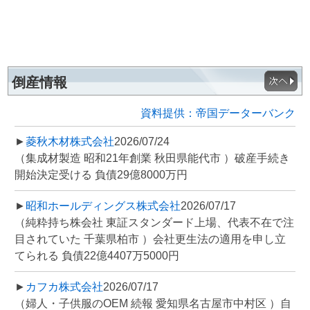
倒産情報
資料提供：帝国データーバンク
►
菱秋木材株式会社
2026/07/24
（集成材製造 昭和21年創業 秋田県能代市 ）破産手続き
開始決定受ける 負債29億8000万円
►
昭和ホールディングス株式会社
2026/07/17
（純粋持ち株会社 東証スタンダード上場、代表不在で注
目されていた 千葉県柏市 ）会社更生法の適用を申し立
てられる 負債22億4407万5000円
►
カフカ株式会社
2026/07/17
（婦人・子供服のOEM 続報 愛知県名古屋市中村区 ）自