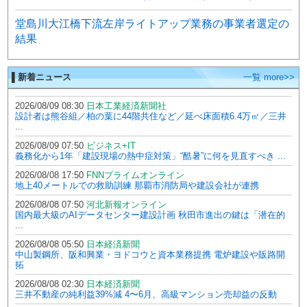
堂島川大江橋下流左岸ライトアップ業務の事業者選定の
結果
▌新着ニュース
一覧 more>>
2026/08/09 08:30
日本工業経済新聞社
設計者は熊谷組／柏の葉に44階共住など／延べ床面積6.4万㎡／三井
...
2026/08/09 07:50
ビジネス+IT
義務化から1年「建設現場の熱中症対策」“酷暑”に何を見直すべき ...
2026/08/08 17:50
FNNプライムオンライン
地上40メートルでの救助訓練 那覇市消防局や建設会社が連携
2026/08/08 07:50
河北新報オンライン
国内最大級のAIデータセンター建設計画 秋田市進出の鍵は「潜在的
...
2026/08/08 05:50
日本経済新聞
中山製鋼所、阪和興業・ヨドコウと資本業務提携 電炉建設や販路開
拓
2026/08/08 02:30
日本経済新聞
三井不動産の純利益39%減 4〜6月、高級マンション売却益の反動