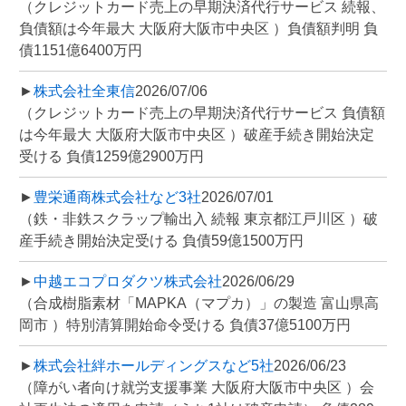
（クレジットカード売上の早期決済代行サービス 続報、
負債額は今年最大 大阪府大阪市中央区 ）負債額判明 負
債1151億6400万円
►
株式会社全東信
2026/07/06
（クレジットカード売上の早期決済代行サービス 負債額
は今年最大 大阪府大阪市中央区 ）破産手続き開始決定
受ける 負債1259億2900万円
►
豊栄通商株式会社など3社
2026/07/01
（鉄・非鉄スクラップ輸出入 続報 東京都江戸川区 ）破
産手続き開始決定受ける 負債59億1500万円
►
中越エコプロダクツ株式会社
2026/06/29
（合成樹脂素材「MAPKA（マプカ）」の製造 富山県高
岡市 ）特別清算開始命令受ける 負債37億5100万円
►
株式会社絆ホールディングスなど5社
2026/06/23
（障がい者向け就労支援事業 大阪府大阪市中央区 ）会