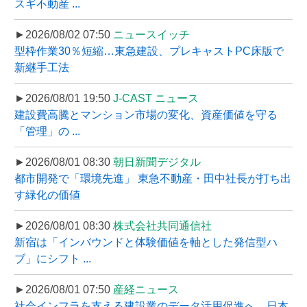
スギ不動産 ...
►2026/08/02 07:50
ニュースイッチ
型枠作業30％短縮…東急建設、プレキャストPC床版で
新継手工法
►2026/08/01 19:50
J-CAST ニュース
建設費高騰とマンション市場の変化、資産価値を守る
「管理」の ...
►2026/08/01 08:30
朝日新聞デジタル
都市開発で「環境先進」 東急不動産・田中社長が打ち出
す緑化の価値
►2026/08/01 08:30
株式会社共同通信社
新宿は「インバウンドと体験価値を軸とした発信型ハ
ブ」にシフト ...
►2026/08/01 07:50
産経ニュース
社会インフラを支える建設業のデータ活用促進へ、日本