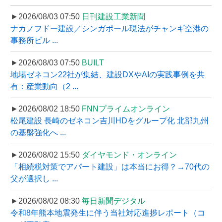
►2026/08/03 07:50
日刊建設工業新聞
ナカノフドー建設／シンガポール現法がチャンギ空港の
事務所ビル ...
►2026/08/03 07:50
BUILT
地場ゼネコン22社が集結、建設DXやAIの実践事例を共
有：産業動向（2 ...
►2026/08/02 18:50
FNNプライムオンライン
松尾建設 長崎のゼネコン吉川HDをグループ化 北部九州
の基盤強化へ ...
►2026/08/02 15:50
ダイヤモンド・オンライン
「相続税対策でアパート建設」は本当にお得？→70代の
父が選択し ...
►2026/08/02 08:30
毎日新聞デジタル
令和8年熊本地震発生に伴う当社対応進捗レポート（コ