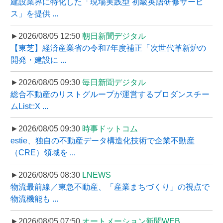
建設業界に特化した「現場実践型 初級英語研修サービ
ス」を提供 ...
►2026/08/05 12:50
朝日新聞デジタル
【東芝】経済産業省の令和7年度補正「次世代革新炉の
開発・建設に ...
►2026/08/05 09:30
毎日新聞デジタル
総合不動産のリストグループが運営するプロダンスチー
ムList::X ...
►2026/08/05 09:30
時事ドットコム
estie、独自の不動産データ構造化技術で企業不動産
（CRE）領域を ...
►2026/08/05 08:30
LNEWS
物流最前線／東急不動産、「産業まちづくり」の視点で
物流機能も ...
►2026/08/05 07:50
オートメーション新聞WEB