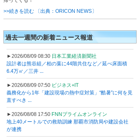
帰ってくる！
>>続きを読む 〔出典：ORICON NEWS〕
過去一週間の新着ニュース報道
►2026/08/09 08:30
日本工業経済新聞社
設計者は熊谷組／柏の葉に44階共住など／延べ床面積
6.4万㎡／三井 ...
►2026/08/09 07:50
ビジネス+IT
義務化から1年「建設現場の熱中症対策」“酷暑”に何を見
直すべき ...
►2026/08/08 17:50
FNNプライムオンライン
地上40メートルでの救助訓練 那覇市消防局や建設会社
が連携