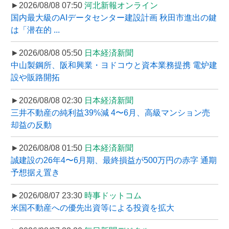
►2026/08/08 07:50
河北新報オンライン
国内最大級のAIデータセンター建設計画 秋田市進出の鍵
は「潜在的 ...
►2026/08/08 05:50
日本経済新聞
中山製鋼所、阪和興業・ヨドコウと資本業務提携 電炉建
設や販路開拓
►2026/08/08 02:30
日本経済新聞
三井不動産の純利益39%減 4〜6月、高級マンション売
却益の反動
►2026/08/08 01:50
日本経済新聞
誠建設の26年4〜6月期、最終損益が500万円の赤字 通期
予想据え置き
►2026/08/07 23:30
時事ドットコム
米国不動産への優先出資等による投資を拡大