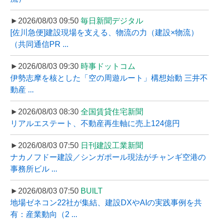
►2026/08/03 09:50
毎日新聞デジタル
[佐川急便]建設現場を支える、物流の力（建設×物流）
（共同通信PR ...
►2026/08/03 09:30
時事ドットコム
伊勢志摩を核とした「空の周遊ルート」構想始動 三井不
動産 ...
►2026/08/03 08:30
全国賃貸住宅新聞
リアルエステート、不動産再生軸に売上124億円
►2026/08/03 07:50
日刊建設工業新聞
ナカノフドー建設／シンガポール現法がチャンギ空港の
事務所ビル ...
►2026/08/03 07:50
BUILT
地場ゼネコン22社が集結、建設DXやAIの実践事例を共
有：産業動向（2 ...