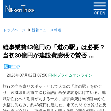
トップページ
▶
新着ニュース報道
総事業費43億円の「道の駅」は必要？
当初30億円が建設費膨張で賛否 ...
2026年07月02日 07:50
FNNプライムオンライン
旅行の立ち寄りスポットとして人気の「道の駅」をめぐ
り、茨城県那珂市で進む新設計画が波紋を広げている。地
域活性化への期待が高まる一方、総事業費は当初計画から
大幅に膨らみ、約43億円に達した。市民の間では賛成と反