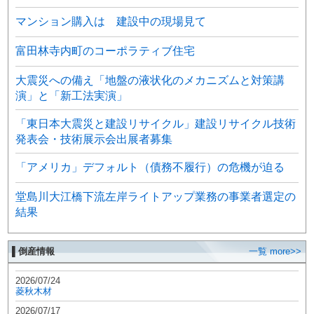
マンション購入は 建設中の現場見て
富田林寺内町のコーポラティブ住宅
大震災への備え「地盤の液状化のメカニズムと対策講
演」と「新工法実演」
「東日本大震災と建設リサイクル」建設リサイクル技術
発表会・技術展示会出展者募集
「アメリカ」デフォルト（債務不履行）の危機が迫る
堂島川大江橋下流左岸ライトアップ業務の事業者選定の
結果
▌倒産情報
一覧 more>>
2026/07/24
菱秋木材
2026/07/17