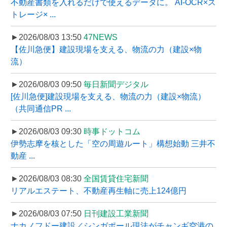
不動産書類を入れるだけで使えるデータに。 AI-OCR×ス
トレージ× ...
►2026/08/03 13:50
47NEWS
【佐川急便】建設現場を支える、物流の力（建設×物
流）
►2026/08/03 09:50
毎日新聞デジタル
[佐川急便]建設現場を支える、物流の力（建設×物流）
（共同通信PR ...
►2026/08/03 09:30
時事ドットコム
伊勢志摩を核とした「空の周遊ルート」構想始動 三井不
動産 ...
►2026/08/03 08:30
全国賃貸住宅新聞
リアルエステート、不動産再生軸に売上124億円
►2026/08/03 07:50
日刊建設工業新聞
ナカノフドー建設／シンガポール現法がチャンギ空港の