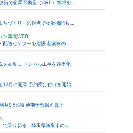
技術で企業不動産（CRE）領域を ...
ちづくり」の視点で物流機能も ...
ョン新聞WEB
送センターを建設 新素材の ...
ムを高度に トンネル工事を効率化
12月に開業 予約受け付けを開始
利益0.5%減 通期予想据え置き
ム
で乗り切る！埼玉県鴻巣市の ...