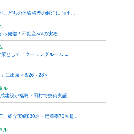
こどもの体験格差の解消に向け ...
ム
発信！不動産×AIの実務 ...
ム
策として「クーリングルーム ...
」に出展＜8/26～28＞
タル
大成建設が福島・田村で技術実証
紹介実績830名・定着率70％超 ...
タル