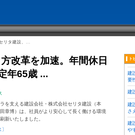
リタ建設、...
き方改革を加速。年間休日
▌ト
65歳 ...
建
要
建
ス
ラを支える建設会社・株式会社セリタ建設（本
建
さ
田章博）は、社員がより安心して長く働ける環境
刷新いたしました。
建
ス〕
や