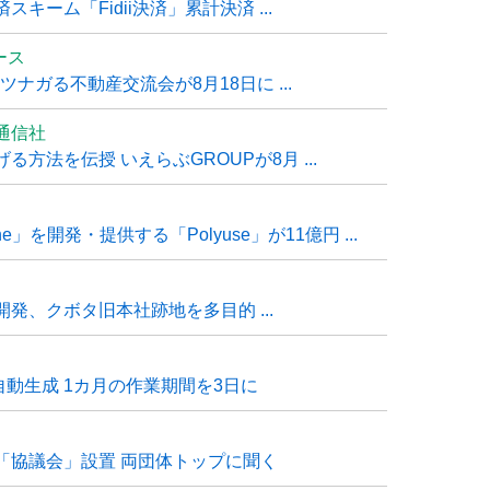
ーム「Fidii決済」累計決済 ...
ュース
ナガる不動産交流会が8月18日に ...
通信社
方法を伝授 いえらぶGROUPが8月 ...
e」を開発・提供する「Polyuse」が11億円 ...
発、クボタ旧本社跡地を多目的 ...
自動生成 1カ月の作業期間を3日に
「協議会」設置 両団体トップに聞く