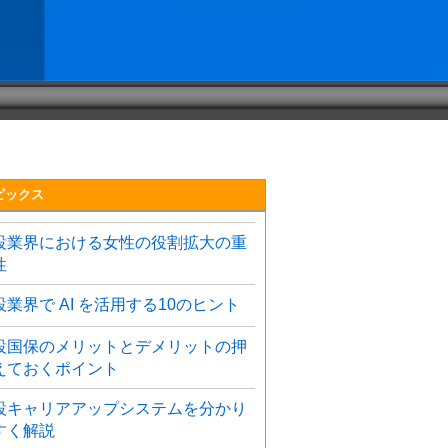
ピックス
設業界における女性の役割拡大の重
性
設業界で AI を活用する10のヒント
設国保のメリットとデメリットの押
えておくポイント
設キャリアアップシステムを分かり
すく解説