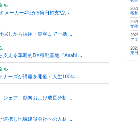
タル
202
 メーカー4社が5億円超支払い
昭
202
文
探しから採用・集客まで一括 ...
202
ア
ム
202
東
る革新的DX移動基地『Asahi ...
タル
ーズが講座を開催～人生100年 ...
シェア、動向および成長分析 ...
連携し地域建設会社への人材 ...