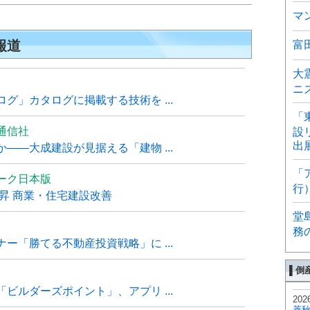
マ
報道
富
大
ニ
グ」カタログに掲載する技術を ...
「
通信社
設
出
――大成建設が見据える「建物 ...
「
ーク日本版
行
上昇 商業・住宅建設改善
堂
務
ー「勝てる不動産投資戦略」に ...
▌倒
ビルダーズポイント」、アプリ ...
202
菱