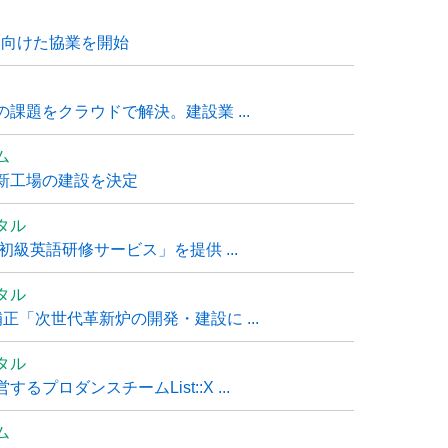
に向けた協業を開始
課題をクラウドで解決。建設業 ...
ム
新工場の建設を決定
タル
級英語研修サービス」を提供 ...
タル
「次世代革新炉の開発・建設に ...
タル
ロダンスチームList::X ...
ム