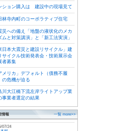
ンション購入は 建設中の現場見て
田林寺内町のコーポラティブ住宅
震災への備え「地盤の液状化のメカ
ズムと対策講演」と「新工法実演」
東日本大震災と建設リサイクル」建
リサイクル技術発表会・技術展示会
展者募集
アメリカ」デフォルト（債務不履
）の危機が迫る
島川大江橋下流左岸ライトアップ業
の事業者選定の結果
産情報
一覧 more>>
6/07/24
秋木材