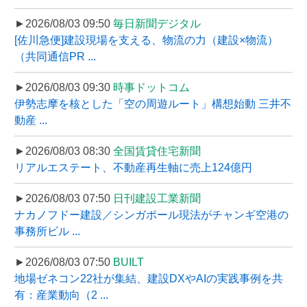
►2026/08/03 09:50
毎日新聞デジタル
[佐川急便]建設現場を支える、物流の力（建設×物流）
（共同通信PR ...
►2026/08/03 09:30
時事ドットコム
伊勢志摩を核とした「空の周遊ルート」構想始動 三井不
動産 ...
►2026/08/03 08:30
全国賃貸住宅新聞
リアルエステート、不動産再生軸に売上124億円
►2026/08/03 07:50
日刊建設工業新聞
ナカノフドー建設／シンガポール現法がチャンギ空港の
事務所ビル ...
►2026/08/03 07:50
BUILT
地場ゼネコン22社が集結、建設DXやAIの実践事例を共
有：産業動向（2 ...