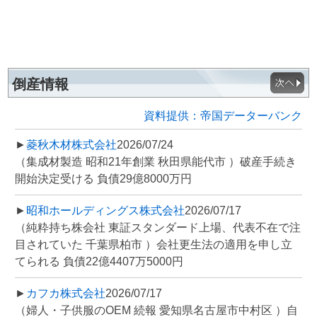
倒産情報
資料提供：帝国データーバンク
►
菱秋木材株式会社
2026/07/24
（集成材製造 昭和21年創業 秋田県能代市 ）破産手続き
開始決定受ける 負債29億8000万円
►
昭和ホールディングス株式会社
2026/07/17
（純粋持ち株会社 東証スタンダード上場、代表不在で注
目されていた 千葉県柏市 ）会社更生法の適用を申し立
てられる 負債22億4407万5000円
►
カフカ株式会社
2026/07/17
（婦人・子供服のOEM 続報 愛知県名古屋市中村区 ）自