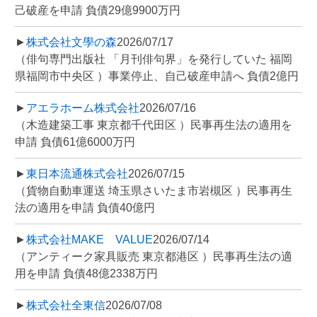
己破産を申請 負債29億9900万円
►
株式会社文學の森
2026/07/17
（俳句専門出版社 「月刊俳句界」を発行していた 福岡
県福岡市中央区 ）事業停止、自己破産申請へ 負債2億円
►
アエラホーム株式会社
2026/07/16
（木造建築工事 東京都千代田区 ）民事再生法の適用を
申請 負債61億6000万円
►
東日本流通株式会社
2026/07/15
（貨物自動車運送 埼玉県さいたま市岩槻区 ）民事再生
法の適用を申請 負債40億円
►
株式会社MAKE VALUE
2026/07/14
（アンティーク家具販売 東京都港区 ）民事再生法の適
用を申請 負債48億2338万円
►
株式会社全東信
2026/07/08