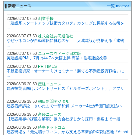
▌新着ニュース
一覧 more>>
2026/08/07 07:50
創業手帳
「建設系スタートアップ技術カタログ」カタログに掲載する技術を
...
2026/08/07 07:50
株式会社共同通信社
なぜゼネコンが自動運転に挑むのか――大成建設が見据える「建物
...
2026/08/07 07:50
ニューズウィーク日本版
英建設業PMI、7月は44.7へ大幅上昇 商業・住宅建設改善
2026/08/07 02:30
PR TIMES
不動産投資家・オーナー向けセミナー「勝てる不動産投資戦略」に
...
2026/08/06 20:50
産経ニュース
建設技能者向けポイントサービス「ビルダーズポイント」、アプリ
...
2026/08/06 19:50
朝日新聞デジタル
建設石綿訴訟、さいたまで一部和解 メーカー4社が5億円超支払い
2026/08/06 19:50
産経ニュース
【建設業界の課題を解消】協力会社探しから採用・集客まで一括 ...
2026/08/06 19:50
時事ドットコム
建設現場を「最先端オフィス」から支える革新的DX移動基地『Asahi