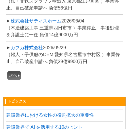
（鉄・非鉄スクラップ輸出入 東京都江戸川区 ）事業停
止、自己破産申請へ 負債56億円
►
株式会社サティスホーム
2026/06/04
（木造建築工事 三重県四日市市 ）事業停止、事後処理
を弁護士に一任 負債14億9000万円
►
カフカ株式会社
2026/05/29
（婦人・子供服のOEM 愛知県名古屋市中村区 ）事業停
止、自己破産申請へ 負債29億9900万円
▌トピックス
建設業界における女性の役割拡大の重要性
建設業界で AI を活用する10のヒント