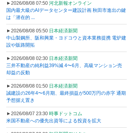
►2026/08/08 07:50
河北新報オンライン
国内最大級のAIデータセンター建設計画 秋田市進出の鍵
は「潜在的 ...
►2026/08/08 05:50
日本経済新聞
中山製鋼所、阪和興業・ヨドコウと資本業務提携 電炉建
設や販路開拓
►2026/08/08 02:30
日本経済新聞
三井不動産の純利益39%減 4〜6月、高級マンション売
却益の反動
►2026/08/08 01:50
日本経済新聞
誠建設の26年4〜6月期、最終損益が500万円の赤字 通期
予想据え置き
►2026/08/07 23:30
時事ドットコム
米国不動産への優先出資等による投資を拡大