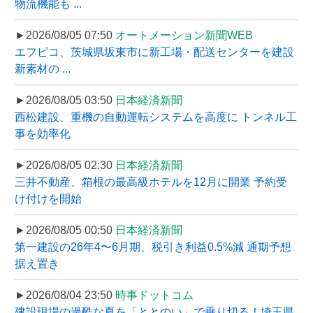
物流機能も ...
►2026/08/05 07:50
オートメーション新聞WEB
エフピコ、茨城県坂東市に新工場・配送センターを建設
新素材の ...
►2026/08/05 03:50
日本経済新聞
西松建設、重機の自動運転システムを高度に トンネル工
事を効率化
►2026/08/05 02:30
日本経済新聞
三井不動産、箱根の最高級ホテルを12月に開業 予約受
け付けを開始
►2026/08/05 00:50
日本経済新聞
第一建設の26年4〜6月期、税引き利益0.5%減 通期予想
据え置き
►2026/08/04 23:50
時事ドットコム
建設現場の過酷な夏を「ととのい」で乗り切る！埼玉県