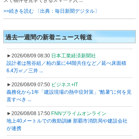
スで物件を見学できるスマート入 ...
>>続きを読む 〔出典：毎日新聞デジタル〕
過去一週間の新着ニュース報道
►2026/08/09 08:30
日本工業経済新聞社
設計者は熊谷組／柏の葉に44階共住など／延べ床面積
6.4万㎡／三井 ...
►2026/08/09 07:50
ビジネス+IT
義務化から1年「建設現場の熱中症対策」“酷暑”に何を見
直すべき ...
►2026/08/08 17:50
FNNプライムオンライン
地上40メートルでの救助訓練 那覇市消防局や建設会社
が連携