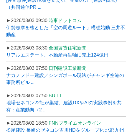
[佐川急便]建設現場を支える、物流の力（建設×物流）
（共同通信PR ...
►2026/08/03 09:30
時事ドットコム
伊勢志摩を核とした「空の周遊ルート」構想始動 三井不
動産 ...
►2026/08/03 08:30
全国賃貸住宅新聞
リアルエステート、不動産再生軸に売上124億円
►2026/08/03 07:50
日刊建設工業新聞
ナカノフドー建設／シンガポール現法がチャンギ空港の
事務所ビル ...
►2026/08/03 07:50
BUILT
地場ゼネコン22社が集結、建設DXやAIの実践事例を共
有：産業動向（2 ...
►2026/08/02 18:50
FNNプライムオンライン
松尾建設 長崎のゼネコン吉川HDをグループ化 北部九州