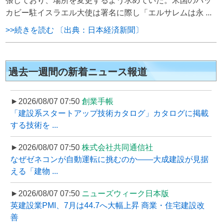
張しており、場所を変更するよう求めていた。米国のハッ
カビー駐イスラエル大使は署名に際し「エルサレムは永 ...
>>続きを読む 〔出典：日本経済新聞〕
過去一週間の新着ニュース報道
►2026/08/07 07:50
創業手帳
「建設系スタートアップ技術カタログ」カタログに掲載
する技術を ...
►2026/08/07 07:50
株式会社共同通信社
なぜゼネコンが自動運転に挑むのか――大成建設が見据
える「建物 ...
►2026/08/07 07:50
ニューズウィーク日本版
英建設業PMI、7月は44.7へ大幅上昇 商業・住宅建設改
善