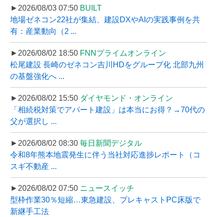
►2026/08/03 07:50
BUILT
地場ゼネコン22社が集結、建設DXやAIの実践事例を共
有：産業動向（2 ...
►2026/08/02 18:50
FNNプライムオンライン
松尾建設 長崎のゼネコン吉川HDをグループ化 北部九州
の基盤強化へ ...
►2026/08/02 15:50
ダイヤモンド・オンライン
「相続税対策でアパート建設」は本当にお得？→70代の
父が選択し ...
►2026/08/02 08:30
毎日新聞デジタル
令和8年熊本地震発生に伴う当社対応進捗レポート（コ
スギ不動産 ...
►2026/08/02 07:50
ニュースイッチ
型枠作業30％短縮…東急建設、プレキャストPC床版で
新継手工法