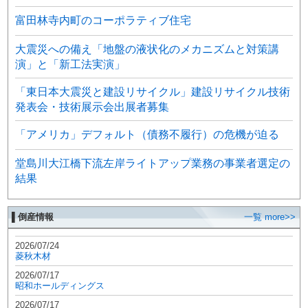
富田林寺内町のコーポラティブ住宅
大震災への備え「地盤の液状化のメカニズムと対策講
演」と「新工法実演」
「東日本大震災と建設リサイクル」建設リサイクル技術
発表会・技術展示会出展者募集
「アメリカ」デフォルト（債務不履行）の危機が迫る
堂島川大江橋下流左岸ライトアップ業務の事業者選定の
結果
▌倒産情報
一覧 more>>
2026/07/24
菱秋木材
2026/07/17
昭和ホールディングス
2026/07/17