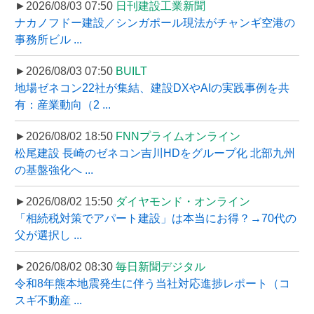
►2026/08/03 07:50
日刊建設工業新聞
ナカノフドー建設／シンガポール現法がチャンギ空港の
事務所ビル ...
►2026/08/03 07:50
BUILT
地場ゼネコン22社が集結、建設DXやAIの実践事例を共
有：産業動向（2 ...
►2026/08/02 18:50
FNNプライムオンライン
松尾建設 長崎のゼネコン吉川HDをグループ化 北部九州
の基盤強化へ ...
►2026/08/02 15:50
ダイヤモンド・オンライン
「相続税対策でアパート建設」は本当にお得？→70代の
父が選択し ...
►2026/08/02 08:30
毎日新聞デジタル
令和8年熊本地震発生に伴う当社対応進捗レポート（コ
スギ不動産 ...