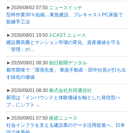
►2026/08/02 07:50
ニュースイッチ
型枠作業30％短縮…東急建設、プレキャストPC床版で
新継手工法
►2026/08/01 19:50
J-CAST ニュース
建設費高騰とマンション市場の変化、資産価値を守る
「管理」の ...
►2026/08/01 08:30
朝日新聞デジタル
都市開発で「環境先進」 東急不動産・田中社長が打ち出
す緑化の価値
►2026/08/01 08:30
株式会社共同通信社
新宿は「インバウンドと体験価値を軸とした発信型ハ
ブ」にシフト ...
►2026/08/01 07:50
産経ニュース
社会インフラを支える建設業のデータ活用促進へ、日本
語で体系的 ...