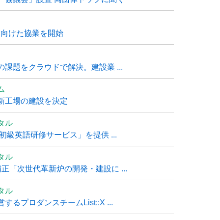
に向けた協業を開始
課題をクラウドで解決。建設業 ...
ム
新工場の建設を決定
タル
級英語研修サービス」を提供 ...
タル
「次世代革新炉の開発・建設に ...
タル
ロダンスチームList::X ...