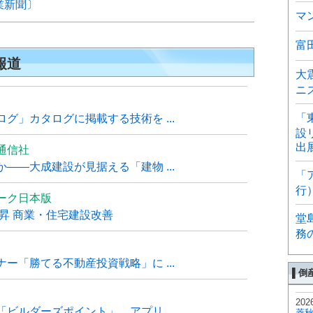
業新聞〕
マ
富
報道
大
ニ
「
グ」カタログに掲載する技術を ...
設
出
通信社
――大成建設が見据える「建物 ...
「
行
ーク日本版
上昇 商業・住宅建設改善
堂
務
ー「勝てる不動産投資戦略」に ...
▌倒
202
ビルダーズポイント」、アプリ ...
菱