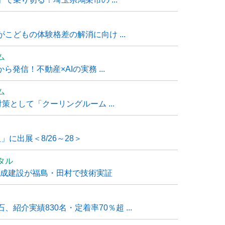
こどもの体験格差の解消に向け ...
ム
発信！不動産×AIの実務 ...
ム
策として「クーリングルーム ...
」に出展＜8/26～28＞
タル
大成建設が福島・田村で技術実証
紹介実績830名・定着率70％超 ...