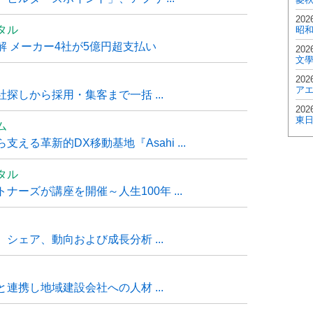
202
タル
昭
 メーカー4社が5億円超支払い
202
文
202
ア
探しから採用・集客まで一括 ...
202
東
ム
る革新的DX移動基地『Asahi ...
タル
ーズが講座を開催～人生100年 ...
シェア、動向および成長分析 ...
連携し地域建設会社への人材 ...