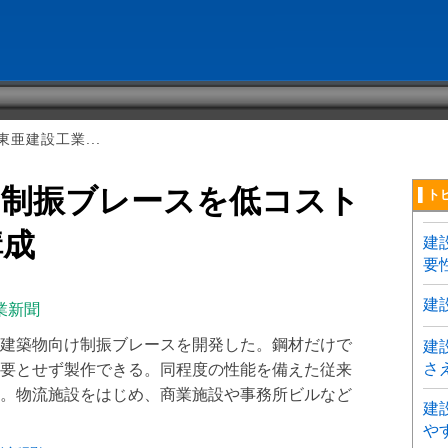
亜建設工業...
／制振ブレースを低コスト
▌ト
構成
建
要
建
業新聞
建築物向け制振ブレースを開発した。鋼材だけで
建
さ
要とせず製作できる。同程度の性能を備えた従来
。物流施設をはじめ、商業施設や事務所ビルなど
建
や