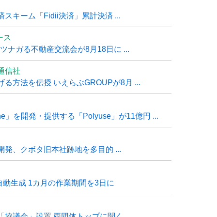
ーム「Fidii決済」累計決済 ...
ュース
ナガる不動産交流会が8月18日に ...
通信社
方法を伝授 いえらぶGROUPが8月 ...
e」を開発・提供する「Polyuse」が11億円 ...
発、クボタ旧本社跡地を多目的 ...
自動生成 1カ月の作業期間を3日に
「協議会」設置 両団体トップに聞く