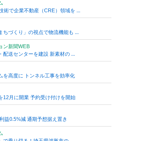
ム
技術で企業不動産（CRE）領域を ...
ちづくり」の視点で物流機能も ...
ョン新聞WEB
送センターを建設 新素材の ...
ムを高度に トンネル工事を効率化
12月に開業 予約受け付けを開始
利益0.5%減 通期予想据え置き
ム
で乗り切る！埼玉県鴻巣市の ...