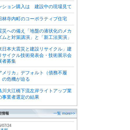
ンション購入は 建設中の現場見て
田林寺内町のコーポラティブ住宅
震災への備え「地盤の液状化のメカ
ズムと対策講演」と「新工法実演」
東日本大震災と建設リサイクル」建
リサイクル技術発表会・技術展示会
展者募集
アメリカ」デフォルト（債務不履
）の危機が迫る
島川大江橋下流左岸ライトアップ業
の事業者選定の結果
産情報
一覧 more>>
6/07/24
秋木材