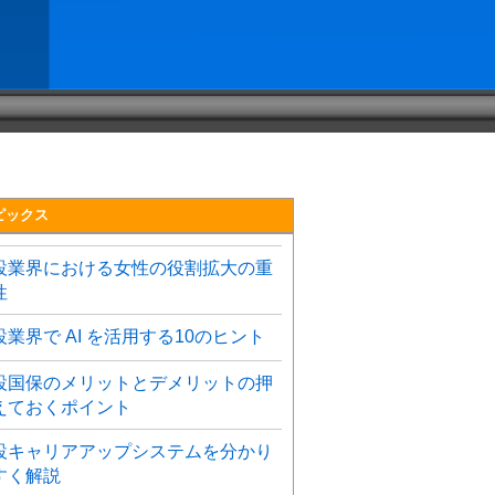
ピックス
設業界における女性の役割拡大の重
性
設業界で AI を活用する10のヒント
設国保のメリットとデメリットの押
えておくポイント
設キャリアアップシステムを分かり
すく解説