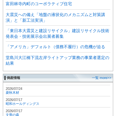
富田林寺内町のコーポラティブ住宅
大震災への備え「地盤の液状化のメカニズムと対策講
演」と「新工法実演」
「東日本大震災と建設リサイクル」建設リサイクル技術
発表会・技術展示会出展者募集
「アメリカ」デフォルト（債務不履行）の危機が迫る
堂島川大江橋下流左岸ライトアップ業務の事業者選定の
結果
▌倒産情報
一覧 more>>
2026/07/24
菱秋木材
2026/07/17
昭和ホールディングス
2026/07/17
文學の森