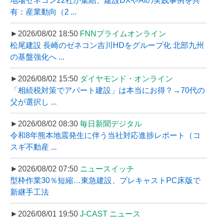
地場ゼネコン22社が集結、建設DXやAIの実践事例を共
有：産業動向（2 ...
►2026/08/02 18:50
FNNプライムオンライン
松尾建設 長崎のゼネコン吉川HDをグループ化 北部九州
の基盤強化へ ...
►2026/08/02 15:50
ダイヤモンド・オンライン
「相続税対策でアパート建設」は本当にお得？→70代の
父が選択し ...
►2026/08/02 08:30
毎日新聞デジタル
令和8年熊本地震発生に伴う当社対応進捗レポート（コ
スギ不動産 ...
►2026/08/02 07:50
ニュースイッチ
型枠作業30％短縮…東急建設、プレキャストPC床版で
新継手工法
►2026/08/01 19:50
J-CAST ニュース