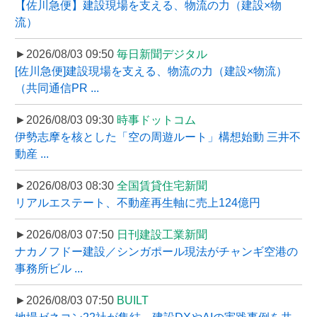
【佐川急便】建設現場を支える、物流の力（建設×物
流）
►2026/08/03 09:50
毎日新聞デジタル
[佐川急便]建設現場を支える、物流の力（建設×物流）
（共同通信PR ...
►2026/08/03 09:30
時事ドットコム
伊勢志摩を核とした「空の周遊ルート」構想始動 三井不
動産 ...
►2026/08/03 08:30
全国賃貸住宅新聞
リアルエステート、不動産再生軸に売上124億円
►2026/08/03 07:50
日刊建設工業新聞
ナカノフドー建設／シンガポール現法がチャンギ空港の
事務所ビル ...
►2026/08/03 07:50
BUILT