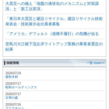
大震災への備え「地盤の液状化のメカニズムと対策講
演」と「新工法実演」
「東日本大震災と建設リサイクル」建設リサイクル技術
発表会・技術展示会出展者募集
「アメリカ」デフォルト（債務不履行）の危機が迫る
堂島川大江橋下流左岸ライトアップ業務の事業者選定の
結果
▌倒産情報
一覧 more>>
2026/07/24
菱秋木材
2026/07/17
昭和ホールディングス
2026/07/17
文學の森
2026/07/16
アエラホーム