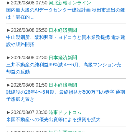
►2026/08/08 07:50
河北新報オンライン
国内最大級のAIデータセンター建設計画 秋田市進出の鍵
は「潜在的 ...
►2026/08/08 05:50
日本経済新聞
中山製鋼所、阪和興業・ヨドコウと資本業務提携 電炉建
設や販路開拓
►2026/08/08 02:30
日本経済新聞
三井不動産の純利益39%減 4〜6月、高級マンション売
却益の反動
►2026/08/08 01:50
日本経済新聞
誠建設の26年4〜6月期、最終損益が500万円の赤字 通期
予想据え置き
►2026/08/07 23:30
時事ドットコム
米国不動産への優先出資等による投資を拡大