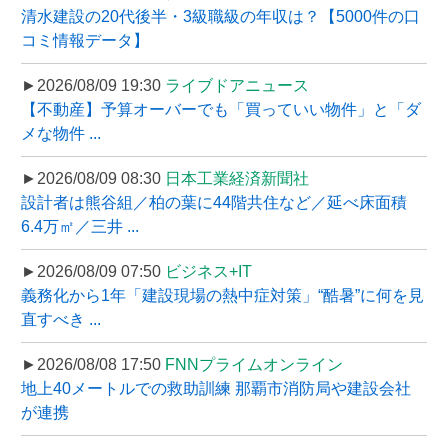
清水建設の20代後半・3級職級の年収は？【5000件の口
コミ情報データ】
►2026/08/09 19:30
ライブドアニュース
【不動産】予算オーバーでも「買っていい物件」と「ダ
メな物件 ...
►2026/08/09 08:30
日本工業経済新聞社
設計者は熊谷組／柏の葉に44階共住など／延べ床面積
6.4万㎡／三井 ...
►2026/08/09 07:50
ビジネス+IT
義務化から1年「建設現場の熱中症対策」“酷暑”に何を見
直すべき ...
►2026/08/08 17:50
FNNプライムオンライン
地上40メートルでの救助訓練 那覇市消防局や建設会社
が連携