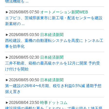
物流機能も ...
►2026/08/05 07:50
オートメーション新聞WEB
エフピコ、茨城県坂東市に新工場・配送センターを建設
新素材の ...
►2026/08/05 03:50
日本経済新聞
西松建設、重機の自動運転システムを高度に トンネル工
事を効率化
►2026/08/05 02:30
日本経済新聞
三井不動産、箱根の最高級ホテルを12月に開業 予約受
け付けを開始
►2026/08/05 00:50
日本経済新聞
第一建設の26年4〜6月期、税引き利益0.5%減 通期予想
据え置き
►2026/08/04 23:50
時事ドットコム
建設現場の過酷な夏を「ととのい」で乗り切る！埼玉県