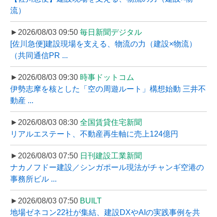
流）
►2026/08/03 09:50
毎日新聞デジタル
[佐川急便]建設現場を支える、物流の力（建設×物流）
（共同通信PR ...
►2026/08/03 09:30
時事ドットコム
伊勢志摩を核とした「空の周遊ルート」構想始動 三井不
動産 ...
►2026/08/03 08:30
全国賃貸住宅新聞
リアルエステート、不動産再生軸に売上124億円
►2026/08/03 07:50
日刊建設工業新聞
ナカノフドー建設／シンガポール現法がチャンギ空港の
事務所ビル ...
►2026/08/03 07:50
BUILT
地場ゼネコン22社が集結、建設DXやAIの実践事例を共