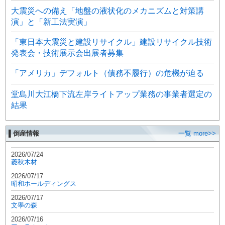
大震災への備え「地盤の液状化のメカニズムと対策講
演」と「新工法実演」
「東日本大震災と建設リサイクル」建設リサイクル技術
発表会・技術展示会出展者募集
「アメリカ」デフォルト（債務不履行）の危機が迫る
堂島川大江橋下流左岸ライトアップ業務の事業者選定の
結果
▌倒産情報
一覧 more>>
2026/07/24
菱秋木材
2026/07/17
昭和ホールディングス
2026/07/17
文學の森
2026/07/16