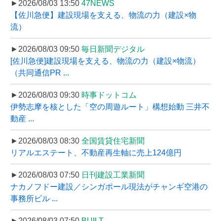
►2026/08/03 13:50
47NEWS
【佐川急便】建設現場を支える、物流の力（建設×物
流）
►2026/08/03 09:50
毎日新聞デジタル
[佐川急便]建設現場を支える、物流の力（建設×物流）
（共同通信PR ...
►2026/08/03 09:30
時事ドットコム
伊勢志摩を核とした「空の周遊ルート」構想始動 三井不
動産 ...
►2026/08/03 08:30
全国賃貸住宅新聞
リアルエステート、不動産再生軸に売上124億円
►2026/08/03 07:50
日刊建設工業新聞
ナカノフドー建設／シンガポール現法がチャンギ空港の
事務所ビル ...
►2026/08/03 07:50
BUILT