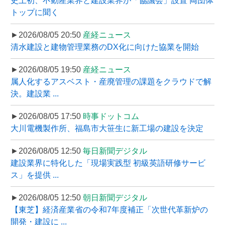
史上初、不動産業界と建設業界が「協議会」設置 両団体
トップに聞く
►2026/08/05 20:50
産経ニュース
清水建設と建物管理業務のDX化に向けた協業を開始
►2026/08/05 19:50
産経ニュース
属人化するアスベスト・産廃管理の課題をクラウドで解
決。建設業 ...
►2026/08/05 17:50
時事ドットコム
大川電機製作所、福島市大笹生に新工場の建設を決定
►2026/08/05 12:50
毎日新聞デジタル
建設業界に特化した「現場実践型 初級英語研修サービ
ス」を提供 ...
►2026/08/05 12:50
朝日新聞デジタル
【東芝】経済産業省の令和7年度補正「次世代革新炉の
開発・建設に ...