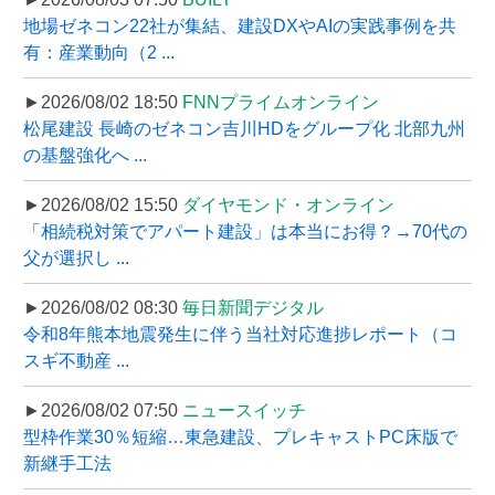
地場ゼネコン22社が集結、建設DXやAIの実践事例を共
有：産業動向（2 ...
►2026/08/02 18:50
FNNプライムオンライン
松尾建設 長崎のゼネコン吉川HDをグループ化 北部九州
の基盤強化へ ...
►2026/08/02 15:50
ダイヤモンド・オンライン
「相続税対策でアパート建設」は本当にお得？→70代の
父が選択し ...
►2026/08/02 08:30
毎日新聞デジタル
令和8年熊本地震発生に伴う当社対応進捗レポート（コ
スギ不動産 ...
►2026/08/02 07:50
ニュースイッチ
型枠作業30％短縮…東急建設、プレキャストPC床版で
新継手工法