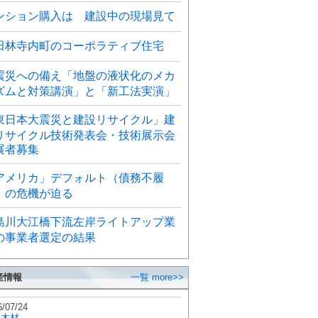
ンション購入は 建設中の現場見て
田林寺内町のコーポラティブ住宅
震災への備え「地盤の液状化のメカ
ズムと対策講演」と「新工法実演」
東日本大震災と建設リサイクル」建
リサイクル技術発表会・技術展示会
展者募集
アメリカ」デフォルト（債務不履
）の危機が迫る
島川大江橋下流左岸ライトアップ業
の事業者選定の結果
産情報
一覧 more>>
6/07/24
秋木材