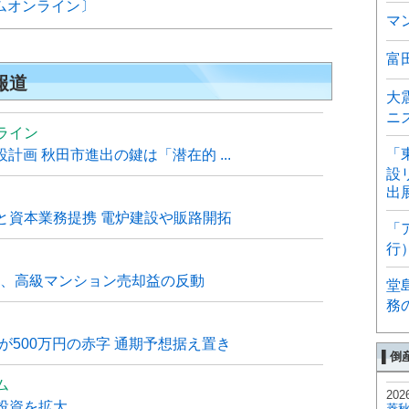
イムオンライン〕
マ
富
報道
大
ニ
ライン
「
計画 秋田市進出の鍵は「潜在的 ...
設
出
と資本業務提携 電炉建設や販路開拓
「
行
6月、高級マンション売却益の反動
堂
務
が500万円の赤字 通期予想据え置き
▌倒
ム
202
投資を拡大
菱