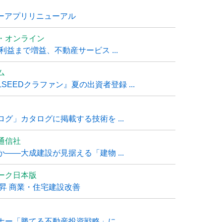
ナーアプリリニューアル
・オンライン
利益まで増益、不動産サービス ...
ム
EEDクラファン』夏の出資者登録 ...
グ」カタログに掲載する技術を ...
通信社
――大成建設が見据える「建物 ...
ーク日本版
上昇 商業・住宅建設改善
ー「勝てる不動産投資戦略」に ...