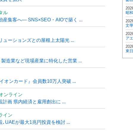
202
タル
昭
客へ― SNS×SEO・AIOで築く ...
202
文
202
ア
ューションズとの屋根上太陽光 ...
202
東
・製造業など現場産業に特化した営業 ...
オンカード』会員数10万人突破 ...
ムオンライン
計画 県内経済と雇用創出に ...
ライン
UAEが最大1兆円投資を検討 ...