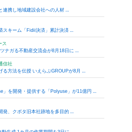
連携し地域建設会社への人材 ...
ーム「Fidii決済」累計決済 ...
ュース
ナガる不動産交流会が8月18日に ...
通信社
方法を伝授 いえらぶGROUPが8月 ...
e」を開発・提供する「Polyuse」が11億円 ...
発、クボタ旧本社跡地を多目的 ...
自動生成 1カ月の作業期間を3日に