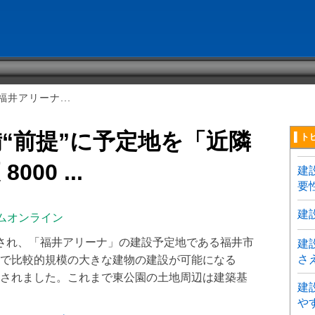
井アリーナ...
“前提”に予定地を「近隣
▌ト
00 ...
建
要
建
ムオンライン
され、「福井アリーナ」の建設予定地である福井市
建
さ
で比較的規模の大きな建物の建設が可能になる
されました。これまで東公園の土地周辺は建築基
建
や