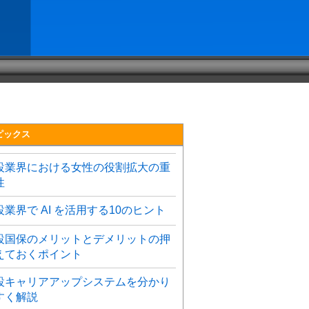
ピックス
設業界における女性の役割拡大の重
性
設業界で AI を活用する10のヒント
設国保のメリットとデメリットの押
えておくポイント
設キャリアアップシステムを分かり
すく解説