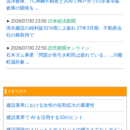
澁澤倉庫、TC神鋼不動産と共同で神戸市での冷凍冷蔵
倉庫の開発を ...
►2026/07/30 23:50
日本経済新聞
清水建設の純利益31%増に上振れ 27年3月期、不動産会
社の株取得で
►2026/07/30 22:50
読売新聞オンライン
石木ダム事業「問題が長引き町民は疲れている」…川棚
町議対象 ...
▌トピックス
建設業界における女性の役割拡大の重要性
建設業界で AI を活用する10のヒント
建設国保のメリットとデメリットの押さえておくポイン