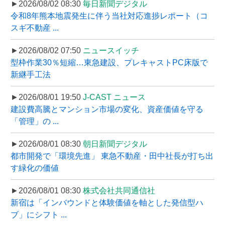
►2026/08/02 08:30
毎日新聞デジタル
令和8年熊本地震発生に伴う当社対応進捗レポート（コ
スギ不動産 ...
►2026/08/02 07:50
ニュースイッチ
型枠作業30％短縮…東急建設、プレキャストPC床版で
新継手工法
►2026/08/01 19:50
J-CAST ニュース
建設費高騰とマンション市場の変化、資産価値を守る
「管理」の ...
►2026/08/01 08:30
朝日新聞デジタル
都市開発で「環境先進」 東急不動産・田中社長が打ち出
す緑化の価値
►2026/08/01 08:30
株式会社共同通信社
新宿は「インバウンドと体験価値を軸とした発信型ハ
ブ」にシフト ...