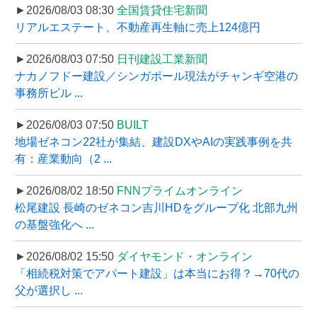
►2026/08/03 08:30
全国賃貸住宅新聞
リアルエステート、不動産再生軸に売上124億円
►2026/08/03 07:50
日刊建設工業新聞
ナカノフドー建設／シンガポール現法がチャンギ空港の
事務所ビル ...
►2026/08/03 07:50
BUILT
地場ゼネコン22社が集結、建設DXやAIの実践事例を共
有：産業動向（2 ...
►2026/08/02 18:50
FNNプライムオンライン
松尾建設 長崎のゼネコン吉川HDをグループ化 北部九州
の基盤強化へ ...
►2026/08/02 15:50
ダイヤモンド・オンライン
「相続税対策でアパート建設」は本当にお得？→70代の
父が選択し ...