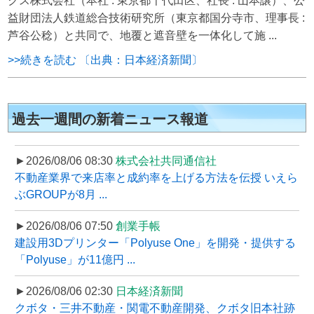
クス株式会社（本社 : 東京都千代田区、社長 : 山本譲）、公
益財団法人鉄道総合技術研究所（東京都国分寺市、理事長 :
芦谷公稔）と共同で、地覆と遮音壁を一体化して施 ...
>>続きを読む 〔出典：日本経済新聞〕
過去一週間の新着ニュース報道
►2026/08/06 08:30
株式会社共同通信社
不動産業界で来店率と成約率を上げる方法を伝授 いえら
ぶGROUPが8月 ...
►2026/08/06 07:50
創業手帳
建設用3Dプリンター「Polyuse One」を開発・提供する
「Polyuse」が11億円 ...
►2026/08/06 02:30
日本経済新聞
クボタ・三井不動産・関電不動産開発、クボタ旧本社跡