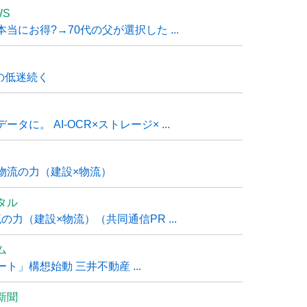
WS
にお得?→70代の父が選択した ...
の低迷続く
に。 AI-OCR×ストレージ× ...
物流の力（建設×物流）
タル
力（建設×物流）（共同通信PR ...
ム
」構想始動 三井不動産 ...
新聞