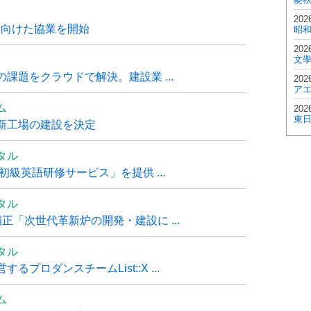
202
に向けた協業を開始
昭
202
文
課題をクラウドで解決。建設業 ...
202
ア
ム
202
東
新工場の建設を決定
タル
級英語研修サービス」を提供 ...
タル
「次世代革新炉の開発・建設に ...
タル
ロダンスチームList::X ...
ム