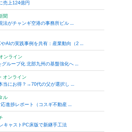
売上124億円
新聞
法がチャンギ空港の事務所ビル ...
AIの実践事例を共有：産業動向（2 ...
ムオンライン
グループ化 北部九州の基盤強化へ ...
・オンライン
にお得？→70代の父が選択し ...
タル
進捗レポート（コスギ不動産 ...
チ
レキャストPC床版で新継手工法