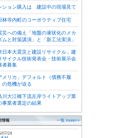
ンション購入は 建設中の現場見て
田林寺内町のコーポラティブ住宅
震災への備え「地盤の液状化のメカ
ズムと対策講演」と「新工法実演」
東日本大震災と建設リサイクル」建
リサイクル技術発表会・技術展示会
展者募集
アメリカ」デフォルト（債務不履
）の危機が迫る
島川大江橋下流左岸ライトアップ業
の事業者選定の結果
産情報
一覧 more>>
6/07/24
秋木材