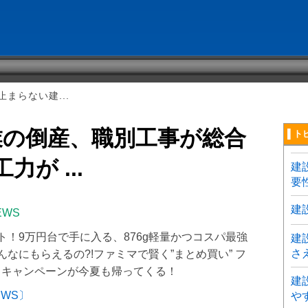
まらない建...
業の倒産、職別工事が総合
▌ト
力が ...
建
要
建
EWS
ト！9万円台で手に入る、876g軽量かつコスパ最強
建
さ
んなにもらえるの?!ファミマで賢く”まとめ買い” フ
」キャンペーンが今夏も帰ってくる！
建
EWS〕
や