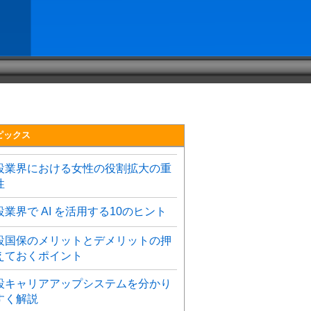
ピックス
設業界における女性の役割拡大の重
性
設業界で AI を活用する10のヒント
設国保のメリットとデメリットの押
えておくポイント
設キャリアアップシステムを分かり
すく解説