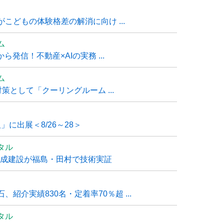
こどもの体験格差の解消に向け ...
ム
発信！不動産×AIの実務 ...
ム
策として「クーリングルーム ...
」に出展＜8/26～28＞
タル
大成建設が福島・田村で技術実証
紹介実績830名・定着率70％超 ...
タル