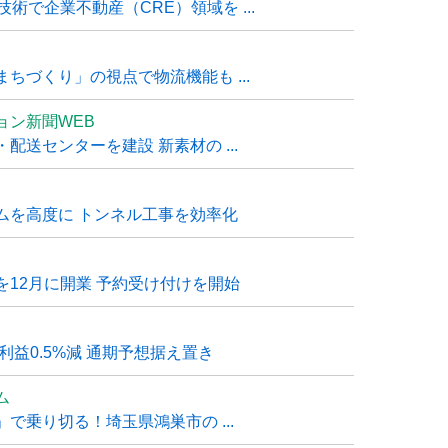
技術で企業不動産（CRE）領域を ...
ちづくり」の視点で物流機能も ...
ョン新聞WEB
送センターを建設 新素材の ...
ムを高度に トンネル工事を効率化
12月に開業 予約受け付けを開始
利益0.5%減 通期予想据え置き
ム
で乗り切る！埼玉県鴻巣市の ...