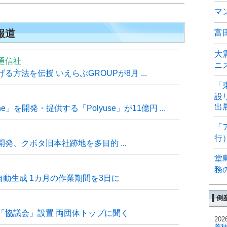
マ
報道
富
大
通信社
ニ
方法を伝授 いえらぶGROUPが8月 ...
「
設
出
e」を開発・提供する「Polyuse」が11億円 ...
「
行
発、クボタ旧本社跡地を多目的 ...
堂
務
自動生成 1カ月の作業期間を3日に
▌倒
「協議会」設置 両団体トップに聞く
202
菱