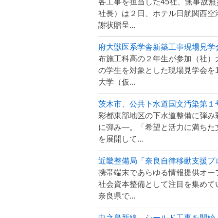
各工事を担当した45社、無事故
社長）は２日、ホテル日航関西空
謝状贈呈...
府大獣医系学舎新築工事現場見学
布施工科高の２年生が参加（社）
の学生を対象とした現場見学会を1
大学（仮...
茨木市、公共下水道国文汚染第１
彩都東部地区の下水道整備に弾み
に弾み―。「希望と活力に満ちた
を展開して...
近畿整備局「奈良自律移動支援プ
携帯端末であらゆる情報提供オー
社会資本整備として注目を集めて
奈良県で...
中之島新線、シールド工事を開始