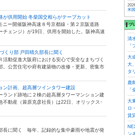
2026
米
路が供用開始 冬柴国交相らがテープカット
レモニー開催阪神高速８号京都線・第２京阪道路
▌プ
ーチェンジ）が19日、供用を開始した。阪神高速
清
「
づくり部 戸田晴久部長に聞く
大
Ｒ活動促進大阪府における安心で安全なまちづく
大
部。公営住宅や府有建築物の改修・更新、密集市
タ
鹿
ョン計画、超高層ツインタワー建設
「
ーランド跡地に２棟の超高層タワーマンション建
大
急不動産（簑原克彦社長）は22日、オリックス･
ロ
賃
N
部長に聞く 毎年、記録的な集中豪雨や地震が発
ン