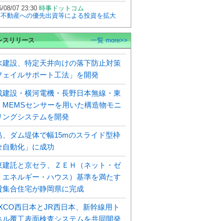
/08/07 23:30
時事ドットコム
国不動産への優先出資等による投資を拡大
レスリリース
一覧 more>>
水建設、特定天井向けの落下防止対策
フェイルサポート工法」を開発
成建設・横河電機・長野日本無線・東
、MEMSセンサーを用いた構造物モニ
リングシステムを開発
島、ダム堤体で幅15mのスライド型枠
全自動化」に成功
東建託と京セラ、ＺＥＨ（ネット・ゼ
・エネルギー・ハウス）基準を満たす
貸集合住宅が静岡県に完成
EXCO西日本とJR西日本、新幹線用ト
ネル覆工表面検査システムを共同開発