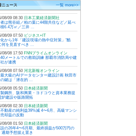
着ニュース
一覧 more>>
/08/09 08:30
日本工業経済新聞社
者は熊谷組／柏の葉に44階共住など／延べ
積6.4万㎡／三井 ...
/08/09 07:50
ビジネス+IT
化から1年「建設現場の熱中症対策」“酷
に何を見直すべき ...
/08/08 17:50
FNNプライムオンライン
40メートルでの救助訓練 那覇市消防局や建
会社が連携
/08/08 07:50
河北新報オンライン
最大級のAIデータセンター建設計画 秋田市
の鍵は「潜在的 ...
/08/08 05:50
日本経済新聞
山製鋼所、阪和興業・ヨドコウと資本業務提
電炉建設や販路開拓
/08/08 02:30
日本経済新聞
不動産の純利益39%減 4〜6月、高級マンシ
ン売却益の反動
/08/08 01:50
日本経済新聞
設の26年4〜6月期、最終損益が500万円の
 通期予想据え置き