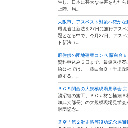
生し、日本に甚大な被害をもたら
上陸。局...
大阪市、アスベスト対策へ確かな
環境省は新法を27日に施行アス
題となる中で、今月27日、アス
ト新法（...
府住供の団地建替コンペ 藤白台
資料申込み５日まで、最優秀提案は
給公社では、「藤白台Ｂ・千里丘
施する。...
ＢＣＳ関西の大規模現場見学会 
淺沼組の施工、ＰＣａ材と極細Ｓ
加典支部長）の大規模現場見学会
財団記念...
関空「第２滑走路等竣功記念感謝