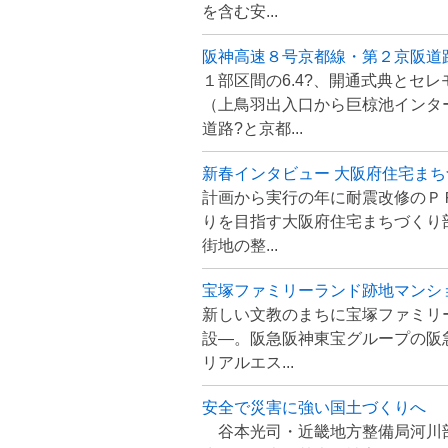
を含む安...
阪神高速８号京都線・第２京阪道
１部区間の6.4?、開通式典とセ
（上鳥羽出入口から巨椋池インタ
道路?と京都...
新春インタビュー 大阪府住宅まち
計画から実行の年に耐震改修のＰ
りを目指す大阪府住宅まちづくり
街地の整...
宝塚ファミリーランド跡地マンシ
新しい文教のまちに宝塚ファミリ
設―。阪急阪神東宝グループの阪
リアルエス...
安全で災害に強い国土づくりへ
谷本光司・近畿地方整備局河川