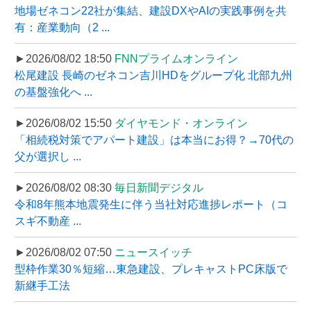
地場ゼネコン22社が集結、建設DXやAIの実践事例を共
有：産業動向（2 ...
►2026/08/02 18:50
FNNプライムオンライン
松尾建設 長崎のゼネコン吉川HDをグループ化 北部九州
の基盤強化へ ...
►2026/08/02 15:50
ダイヤモンド・オンライン
「相続税対策でアパート建設」は本当にお得？→70代の
父が選択し ...
►2026/08/02 08:30
毎日新聞デジタル
令和8年熊本地震発生に伴う当社対応進捗レポート（コ
スギ不動産 ...
►2026/08/02 07:50
ニュースイッチ
型枠作業30％短縮…東急建設、プレキャストPC床版で
新継手工法