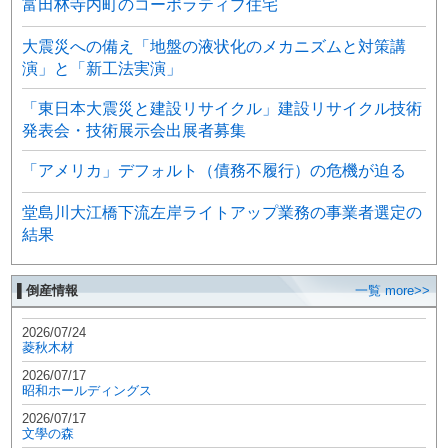
富田林寺内町のコーポラティブ住宅
大震災への備え「地盤の液状化のメカニズムと対策講
演」と「新工法実演」
「東日本大震災と建設リサイクル」建設リサイクル技術
発表会・技術展示会出展者募集
「アメリカ」デフォルト（債務不履行）の危機が迫る
堂島川大江橋下流左岸ライトアップ業務の事業者選定の
結果
▌倒産情報
一覧 more>>
2026/07/24
菱秋木材
2026/07/17
昭和ホールディングス
2026/07/17
文學の森