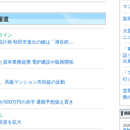
マ
報道
富
大
ライン
ニ
計画 秋田市進出の鍵は「潜在的 ...
「
設
出
と資本業務提携 電炉建設や販路開拓
「
行
6月、高級マンション売却益の反動
堂
務
が500万円の赤字 通期予想据え置き
▌倒
ム
投資を拡大
202
菱