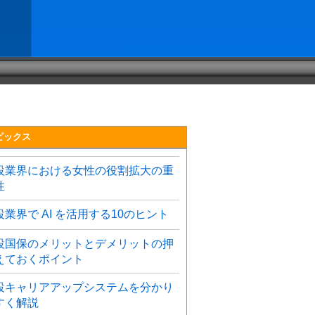
ピックス
設業界における女性の役割拡大の重
性
設業界で AI を活用する10のヒント
設国保のメリットとデメリットの押
えておくポイント
設キャリアアップシステムを分かり
すく解説