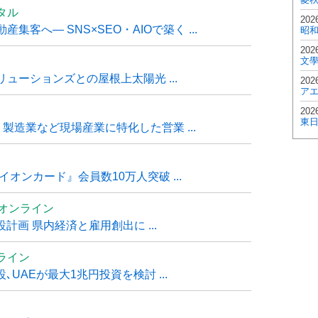
タル
202
客へ― SNS×SEO・AIOで築く ...
昭
202
文
ューションズとの屋根上太陽光 ...
202
ア
202
東
・製造業など現場産業に特化した営業 ...
オンカード』会員数10万人突破 ...
ムオンライン
計画 県内経済と雇用創出に ...
ライン
UAEが最大1兆円投資を検討 ...