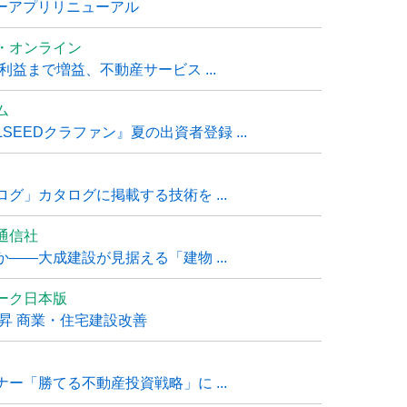
ナーアプリリニューアル
・オンライン
利益まで増益、不動産サービス ...
ム
EEDクラファン』夏の出資者登録 ...
グ」カタログに掲載する技術を ...
通信社
――大成建設が見据える「建物 ...
ーク日本版
上昇 商業・住宅建設改善
ー「勝てる不動産投資戦略」に ...