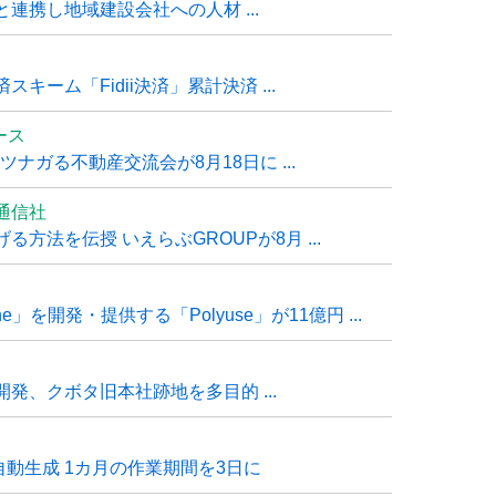
連携し地域建設会社への人材 ...
ーム「Fidii決済」累計決済 ...
ュース
ナガる不動産交流会が8月18日に ...
通信社
方法を伝授 いえらぶGROUPが8月 ...
e」を開発・提供する「Polyuse」が11億円 ...
発、クボタ旧本社跡地を多目的 ...
自動生成 1カ月の作業期間を3日に