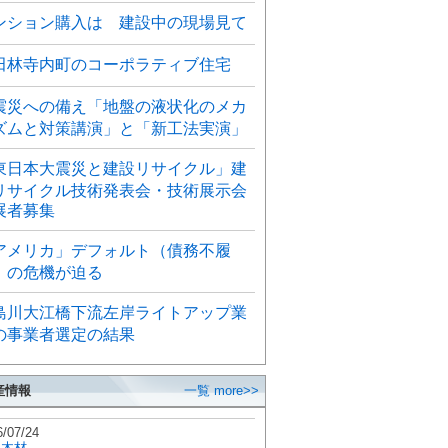
ンション購入は 建設中の現場見て
田林寺内町のコーポラティブ住宅
震災への備え「地盤の液状化のメカ
ズムと対策講演」と「新工法実演」
東日本大震災と建設リサイクル」建
リサイクル技術発表会・技術展示会
展者募集
アメリカ」デフォルト（債務不履
）の危機が迫る
島川大江橋下流左岸ライトアップ業
の事業者選定の結果
産情報
一覧 more>>
6/07/24
秋木材