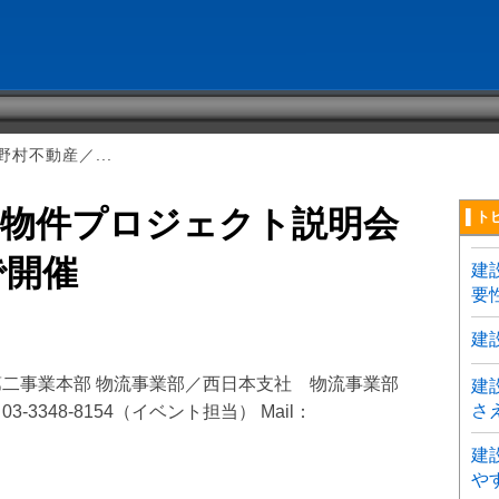
村不動産／...
州物件プロジェクト説明会
▌ト
で開催
建
要
建
第二事業本部 物流事業部／西日本支社 物流事業部
建
さ
03-3348-8154（イベント担当） Mail：
建
や