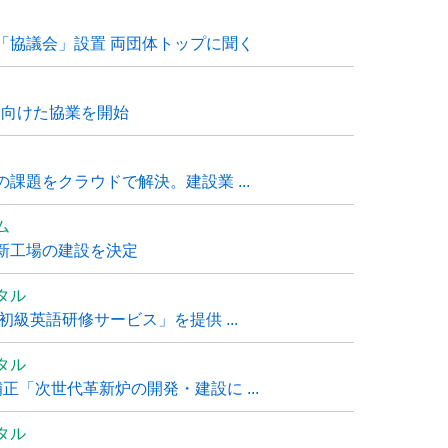
「協議会」設置 両団体トップに聞く
に向けた協業を開始
課題をクラウドで解決。建設業 ...
ム
新工場の建設を決定
タル
級英語研修サービス」を提供 ...
タル
「次世代革新炉の開発・建設に ...
タル