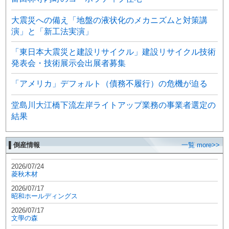
大震災への備え「地盤の液状化のメカニズムと対策講
演」と「新工法実演」
「東日本大震災と建設リサイクル」建設リサイクル技術
発表会・技術展示会出展者募集
「アメリカ」デフォルト（債務不履行）の危機が迫る
堂島川大江橋下流左岸ライトアップ業務の事業者選定の
結果
▌倒産情報
一覧 more>>
2026/07/24
菱秋木材
2026/07/17
昭和ホールディングス
2026/07/17
文學の森