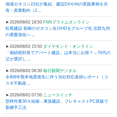
地場ゼネコン22社が集結、建設DXやAIの実践事例を共
有：産業動向（2 ...
►2026/08/02 18:50
FNNプライムオンライン
松尾建設 長崎のゼネコン吉川HDをグループ化 北部九州
の基盤強化へ ...
►2026/08/02 15:50
ダイヤモンド・オンライン
「相続税対策でアパート建設」は本当にお得？→70代の
父が選択し ...
►2026/08/02 08:30
毎日新聞デジタル
令和8年熊本地震発生に伴う当社対応進捗レポート（コ
スギ不動産 ...
►2026/08/02 07:50
ニュースイッチ
型枠作業30％短縮…東急建設、プレキャストPC床版で
新継手工法