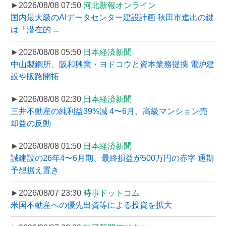
►2026/08/08 07:50
河北新報オンライン
国内最大級のAIデータセンター建設計画 秋田市進出の鍵
は「潜在的 ...
►2026/08/08 05:50
日本経済新聞
中山製鋼所、阪和興業・ヨドコウと資本業務提携 電炉建
設や販路開拓
►2026/08/08 02:30
日本経済新聞
三井不動産の純利益39%減 4〜6月、高級マンション売
却益の反動
►2026/08/08 01:50
日本経済新聞
誠建設の26年4〜6月期、最終損益が500万円の赤字 通期
予想据え置き
►2026/08/07 23:30
時事ドットコム
米国不動産への優先出資等による投資を拡大