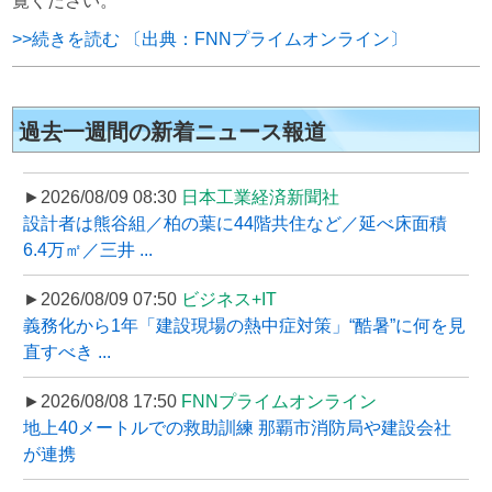
覧ください。
>>続きを読む 〔出典：FNNプライムオンライン〕
過去一週間の新着ニュース報道
►2026/08/09 08:30
日本工業経済新聞社
設計者は熊谷組／柏の葉に44階共住など／延べ床面積
6.4万㎡／三井 ...
►2026/08/09 07:50
ビジネス+IT
義務化から1年「建設現場の熱中症対策」“酷暑”に何を見
直すべき ...
►2026/08/08 17:50
FNNプライムオンライン
地上40メートルでの救助訓練 那覇市消防局や建設会社
が連携