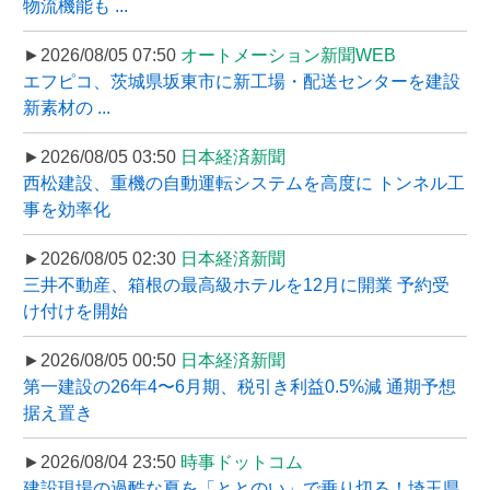
物流機能も ...
►2026/08/05 07:50
オートメーション新聞WEB
エフピコ、茨城県坂東市に新工場・配送センターを建設
新素材の ...
►2026/08/05 03:50
日本経済新聞
西松建設、重機の自動運転システムを高度に トンネル工
事を効率化
►2026/08/05 02:30
日本経済新聞
三井不動産、箱根の最高級ホテルを12月に開業 予約受
け付けを開始
►2026/08/05 00:50
日本経済新聞
第一建設の26年4〜6月期、税引き利益0.5%減 通期予想
据え置き
►2026/08/04 23:50
時事ドットコム
建設現場の過酷な夏を「ととのい」で乗り切る！埼玉県